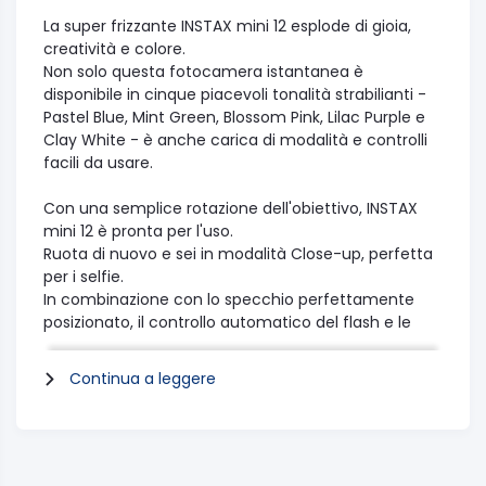
La super frizzante INSTAX mini 12 esplode di gioia,
creatività e colore.
Non solo questa fotocamera istantanea è
disponibile in cinque piacevoli tonalità strabilianti -
Pastel Blue, Mint Green, Blossom Pink, Lilac Purple e
Clay White - è anche carica di modalità e controlli
facili da usare.
Con una semplice rotazione dell'obiettivo, INSTAX
mini 12 è pronta per l'uso.
Ruota di nuovo e sei in modalità Close-up, perfetta
per i selfie.
In combinazione con lo specchio perfettamente
posizionato, il controllo automatico del flash e le
allegre mini stampe, è uno straordinaria macchina
da selfie che cattura ogni momento.
Continua a leggere
Ma non è tutto.
Quando la modalità Close-up è attivata, il mirino
regolabile si accoppia perfettamente con
l’obiettivo.