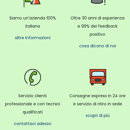
Il Kit contiene una instax mini 12 fotocamera,
tracolla, manuale d'uso, batterie AA x 2 più 2
Siamo un'azienda 100%
Oltre 30 anni di esperienza
pellicole per un totale di 40 foto.
italiana
e 99% dei feedback
positivo
altre informazioni
cosa dicono di noi
Servizio clienti
Consegne express in 24 ore
professionale e con tecnici
e servizio di ritiro in sede
qualificati
scopri di più
contattaci adesso