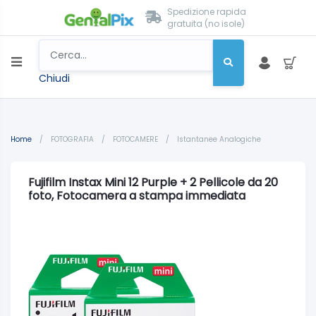
Spedizione rapida
gratuita (no isole)
Chiudi
Home
/
FOTOGRAFIA
/
FOTOCAMERE
/
Istantanee Analogiche
Fujifilm Instax Mini 12 Purple + 2 Pellicole da 20
foto, Fotocamera a stampa immediata