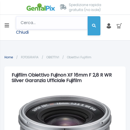
Spedizione rapida
gratuita (no isole)
Chiudi
Home
/
FOTOGRAFIA
/
OBIETTIVI
/
Obiettivi Fujifilm
Fujifilm Obiettivo Fujinon XF 16mm F 2,8 R WR
Silver Garanzia Ufficiale Fujifilm