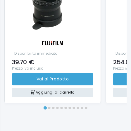
Disponibilità immediata
Disponib
39.70
€
254.0
Prezzo iva inclusa
Prezzo iva
Vai al Prodotto
Aggiungi al carrello