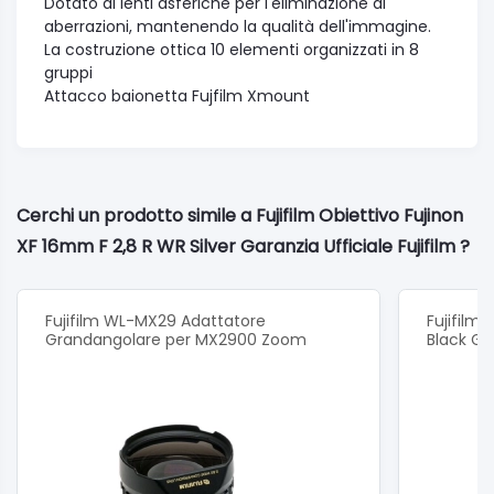
Dotato di lenti asferiche per l'eliminazione di
aberrazioni, mantenendo la qualità dell'immagine.
La costruzione ottica 10 elementi organizzati in 8
gruppi
Attacco baionetta Fujfilm Xmount
Cerchi un prodotto simile a Fujifilm Obiettivo Fujinon
XF 16mm F 2,8 R WR Silver Garanzia Ufficiale Fujifilm ?
Fujifilm WL-MX29 Adattatore
Fujifilm
Grandangolare per MX2900 Zoom
Black Gar