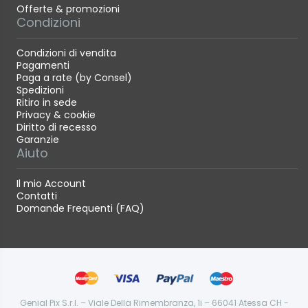
(linee guida CIPA).
Offerte & promozioni
Condizioni
AF rapido e silenzioso
Condizioni di vendita
Pagamenti
Le lenti di messa fuoco sono azionate da motori
Paga a rate (by Consel)
lineari veloci e silenziosi e garantiscono un
Spedizioni
autofocus molto efficiente in termini di rapidità e
Ritiro in sede
silenziosità..
Privacy & cookie
Diritto di recesso
Resistente agli agenti atmosferici e alla polvere,
Garanzie
Aiuto
operativo con temperature fino a -10°C e dotato di
rivestimento al fluoro
Il mio Account
Contatti
L’obiettivo è sigillato in 11 zone per resistere a
Domande Frequenti (FAQ)
intemperie e polvere, ciò consente il suo impiego
all’esterno in ogni condizione ambientale.
Il rivestimento al fluoro, applicato agli elementi
frontali, è idrorepellente, meno soggetto a macchie
e di facile pulizia.
Genial Pix S.r.l. – Viale Della Rimembranza, 1i – 66041 Atessa CH -