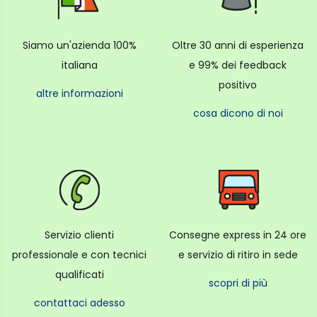
mettendo le lente ED in una posizione ben
equilibrata e le aberrazioni sferiche vengono
soppresse grazie alla lente asferica, garantendo
Siamo un'azienda 100%
Oltre 30 anni di esperienza
un’elevata risoluzione ottica.
italiana
e 99% dei feedback
Straordinarie immagini macro grazie al nuovo
positivo
sistema AF
altre informazioni
cosa dicono di noi
Il sistema Floating Focus System divide i gruppi di
lenti in “Front Focus Group” (gruppo lenti frontali) e
“Rear Focus Group” (gruppo lenti posteriori)
e li gestisce con elevata precisione in funzione della
distanza di ripresa. Questo sistema garantisce
elevata risoluzione nelle riprese macro, dove le
aberrazioni diventano facilmente visibili.
Servizio clienti
Consegne express in 24 ore
professionale e con tecnici
e servizio di ritiro in sede
Un nuovo “Ball Slide System” (sistema di
scorrimento a sfera) controlla il movimento delle
qualificati
scopri di più
lenti utilizzando sfere di ceramica lungo le guide di
scorrimento.
contattaci adesso