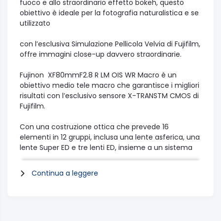
fuoco e allo straordinario effetto bokeh, questo
obiettivo è ideale per la fotografia naturalistica e se
utilizzato
con l’esclusiva Simulazione Pellicola Velvia di Fujifilm,
offre immagini close-up davvero straordinarie.
Fujinon XF80mmF2.8 R LM OIS WR Macro è un
obiettivo medio tele macro che garantisce i migliori
risultati con l’esclusivo sensore X-TRANSTM CMOS di
Fujifilm.
Con una costruzione ottica che prevede 16
elementi in 12 gruppi, inclusa una lente asferica, una
lente Super ED e tre lenti ED, insieme a un sistema
Floating Focus System1,
Continua a leggere
quest’ottica è in grado di ottenere fotografie macro
di elevata qualità anche con riprese non troppo
ravvicinate.
Grazie al sistema Optical Image Stabilizer (sistema