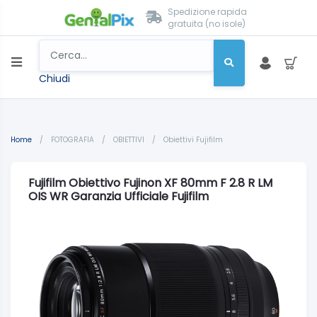
Spedizione rapida
gratuita (no isole)
Chiudi
Home
/
FOTOGRAFIA
/
OBIETTIVI
/
Obiettivi Fujifilm
Fujifilm Obiettivo Fujinon XF 80mm F 2.8 R LM
OIS WR Garanzia Ufficiale Fujifilm