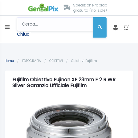
Spedizione rapida
gratuita (no isole)
Chiudi
Home
/
FOTOGRAFIA
/
OBIETTIVI
/
Obiettivi Fujifilm
Fujifilm Obiettivo Fujinon XF 23mm F 2 R WR
Silver Garanzia Ufficiale Fujifilm