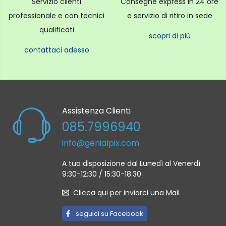
Servizio clienti
Consegne express in 24 ore
Angolo di camp: 63.4°
professionale e con tecnici
e servizio di ritiro in sede
qualificati
Apertura massima :F2
scopri di più
contattaci adesso
Apertura minima: F16
Controllo dell'apertura
Numero di lamelle: 9 apertura diaframma
arrotondata
Assistenza Clienti
085.7996940
Step: 1/3EV (19 step)
info@genialpix.com
Campo di messa fuoco 22cm - ∞
A tua disposizione dal Lunedì al Venerdì
Ingrandimento massimo 0.13x
9:30-12:30 / 15:30-18:30
Dimensioni esterne: diametro x lunghezza* (ca.)
Clicca qui per inviarci una Mail
* distanza dalla flangia di attacco dell'obiettivo
seguici su Facebook
ø60.0mm x 51.9mm