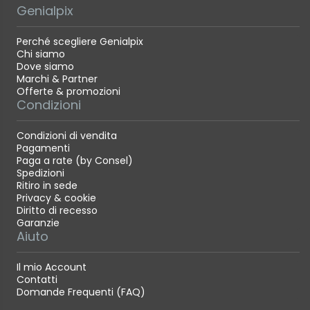
Genialpix
Peso* (circa)
Perché scegliere Genialpix
*esclusi tappi e paraluce 180g
Chi siamo
Dove siamo
Marchi & Partner
Dimensione filtro: ø43mm
Offerte & promozioni
Condizioni
Accessori inclusi:Tappo obiettivo FLCP-43
Condizioni di vendita
Tappo posteriore obiettivo RLCP-001
Pagamenti
Paga a rate (by Consel)
Paraluce
Spedizioni
Ritiro in sede
Panno protettivo
Privacy & cookie
Diritto di recesso
Garanzie
Aiuto
Il mio Account
Contatti
Domande Frequenti (FAQ)