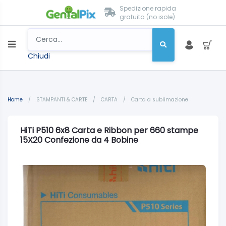
Spedizione rapida
gratuita (no isole)
Chiudi
Home
/
STAMPANTI & CARTE
/
CARTA
/
Carta a sublimazione
HiTi P510 6x8 Carta e Ribbon per 660 stampe
15X20 Confezione da 4 Bobine