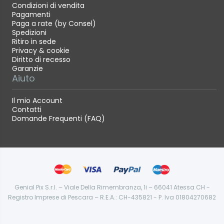
Condizioni di vendita
Pagamenti
Paga a rate (by Consel)
Spedizioni
Ritiro in sede
Privacy & cookie
Diritto di recesso
Garanzie
Aiuto
Il mio Account
Contatti
Domande Frequenti (FAQ)
Genial Pix S.r.l. – Viale Della Rimembranza, 1i – 66041 Atessa CH -
Registro Imprese di Pescara – R.E.A.: CH-435821 - P. Iva 01804270682