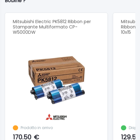
Bobine ?
Mitsubishi Electric PK5812 Ribbon per
Mitsubis
Stampante Multiformato CP-
Ribbon p
W5000DW
10x15
Prodotto in arrivo
Dispo
170.50
€
129.50