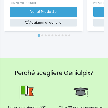
Prezzo iva inclusa
Prezzo iva
Vai al Prodotto
Aggiungi al carrello
Perché scegliere Genialpix?
Siamo un'azienda 100%
Oltre 30 anni di esperienza