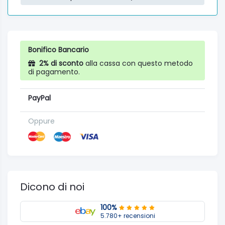
Bonifico Bancario
2% di sconto
alla cassa con questo metodo
di pagamento.
PayPal
Oppure
Dicono di noi
100%
5.780+ recensioni