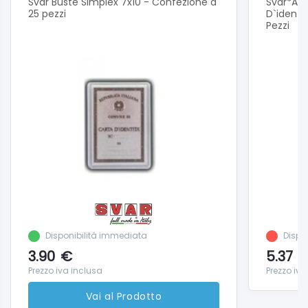
Svar Buste Simplex 7x10 - Confezione a
Svar*Alb
25 pezzi
D`identi
Pezzi
Disponibilità immediata
Dispon
3.90
€
5.37
Prezzo iva inclusa
Prezzo iva
Vai al Prodotto