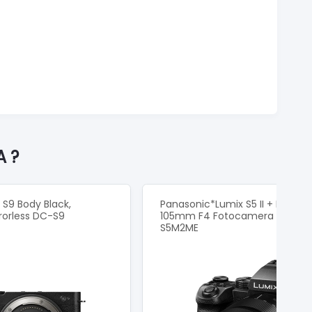
A ?
 S9 Body Black,
Panasonic*Lumix S5 II + Lumix 
rorless DC-S9
105mm F4 Fotocamera mirrorl
S5M2ME