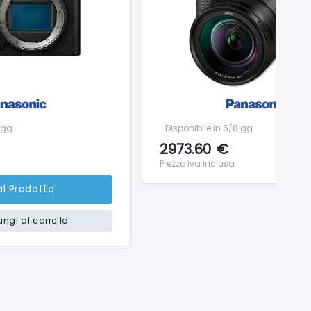
 gg
Disponibile in 5/8 gg
2973.60
€
Prezzo iva inclusa
al Prodotto
ngi al carrello