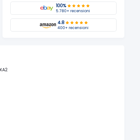
100%
5.780+ recensioni
4.8
400+ recensioni
 XA2