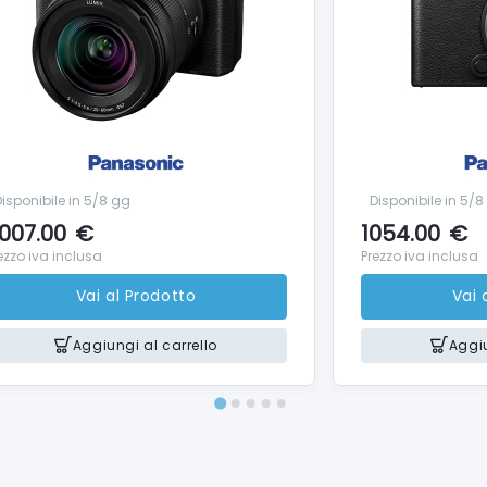
isponibile in 5/8 gg
Disponibile in 5/8
007.00
€
1054.00
€
ezzo iva inclusa
Prezzo iva inclusa
Vai al Prodotto
Vai 
Aggiungi al carrello
Aggiu