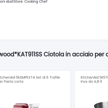
oni sbattitore: Cooking Chef
wood*KAT911SS Ciotola in acciaio per 
itchenAid 5KSMPEXTA Set di 6 Trafile
KitchenAid 5K5T
er Pasta corta
Inox da 4,8 lt