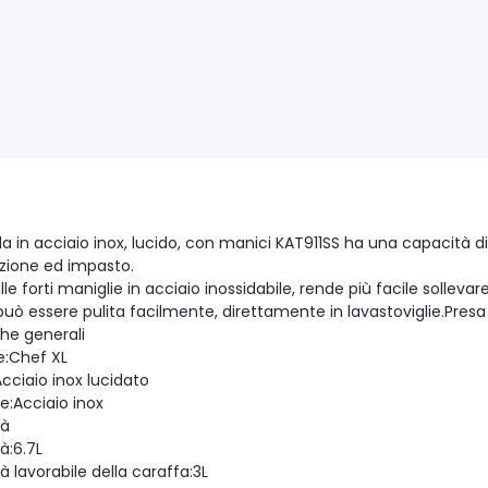
la in acciaio inox, lucido, con manici KAT911SS ha una capacità di 
zione ed impasto.
lle forti maniglie in acciaio inossidabile, rende più facile solleva
, può essere pulita facilmente, direttamente in lavastoviglie.Pre
che generali
e:Chef XL
cciaio inox lucidato
e:Acciaio inox
tà
à:6.7L
 lavorabile della caraffa:3L