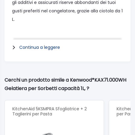
gli additivi e assicurati riserve abbondanti dei tuoi
gusti preferiti nel congelatore, grazie alla ciotola da 1
L.
Specifiche generali
Continua a leggere
Materiale del corpo: Plastica
Dimensioni (LxIxA) (cm): 28.71 x 24.29 x 16.37
Peso (kg): 1.71kg
Cerchi un prodotto simile a Kenwood*KAX71.000WH
Dimensioni del mixer: Chef e Major/Chef XL
Gelatiera per Sorbetti capacità 1L, ?
Colore: Bianco
Capacità
Capacità di lavoro (L): 1L
KitchenAid 5KSMPRA Sfogliatrice + 2
KitchenA
Taglierini per Pasta
per Past
Varie
Parti lavabili in lavastoviglie: Sì
Uscita: Ciotola