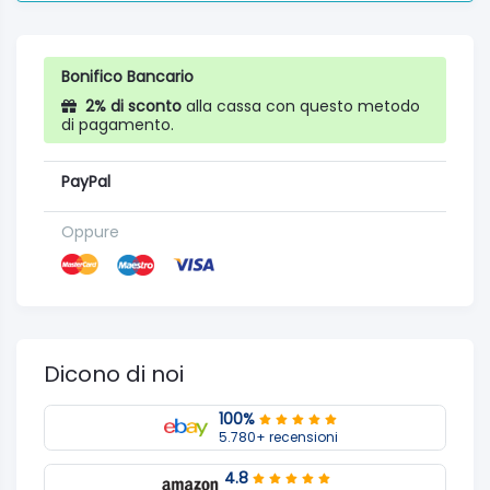
Bonifico Bancario
2% di sconto
alla cassa con questo metodo
di pagamento.
PayPal
Oppure
Dicono di noi
100%
5.780+ recensioni
4.8