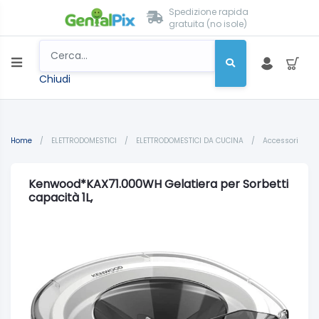
Spedizione rapida
gratuita (no isole)
Chiudi
Home
/
ELETTRODOMESTICI
/
ELETTRODOMESTICI DA CUCINA
/
Accessori
Kenwood*KAX71.000WH Gelatiera per Sorbetti
capacità 1L,