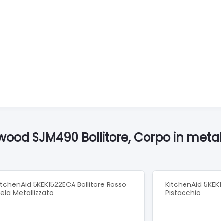
wood SJM490 Bollitore, Corpo in metal
itchenAid 5KEK1522ECA Bollitore Rosso
KitchenAid 5KEK1
ela Metallizzato
Pistacchio