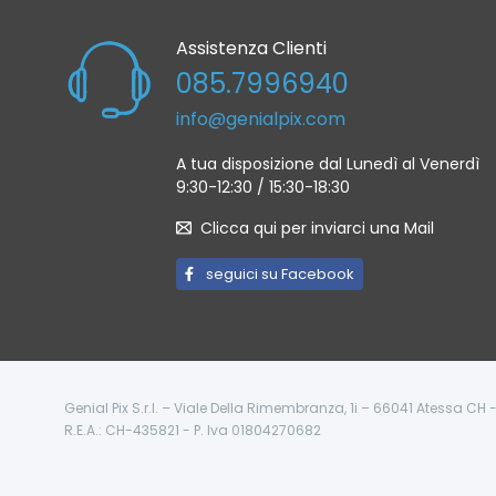
Assistenza Clienti
085.7996940
info@genialpix.com
A tua disposizione dal Lunedì al Venerdì
9:30-12:30 / 15:30-18:30
Clicca qui per inviarci una Mail
seguici su Facebook
Genial Pix S.r.l. – Viale Della Rimembranza, 1i – 66041 Atessa CH
R.E.A.: CH-435821 - P. Iva 01804270682