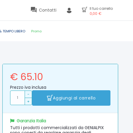
Il tuo carrello
Contatti
0,00
€
& TEMPO LIBERO
Promo
€ 65.10
Prezzo iva inclusa
-
Aggiungi al carrello
+
Garanzia Italia
Tutti i prodotti commercializzati da GENIALPIX
sono coperti da regolare garanzia degli