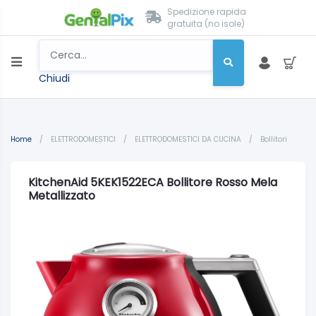
Spedizione rapida
gratuita (no isole)
Chiudi
Home
/
ELETTRODOMESTICI
/
ELETTRODOMESTICI DA CUCINA
/
Bollitori
KitchenAid 5KEK1522ECA Bollitore Rosso Mela
Metallizzato