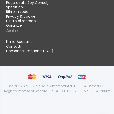
Paga a rate (by Consel)
Spedizioni
Ritiro in sede
Privacy & cookie
Diritto di recesso
Garanzie
Aiuto
Il mio Account
Contatti
Domande Frequenti (FAQ)
Genial Pix S.r.l. – Viale Della Rimembranza, 1i – 66041 Atessa CH -
Registro Imprese di Pescara – R.E.A.: CH-435821 - P. Iva 01804270682