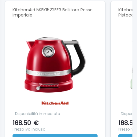
KitchenAid 5KEK1522EER Bollitore Rosso
KitchenA
Imperiale
Pistacch
Disponibilità immediata
Disponib
168.50
€
168.50
Prezzo iva inclusa
Prezzo iva