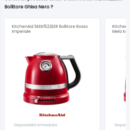
Bollitore Ghisa Nero ?
KitchenAid 5KEK1522EER Bollitore Rosso
KitchenA
Imperiale
Mela Met
Disponibilità immediata
Disponib