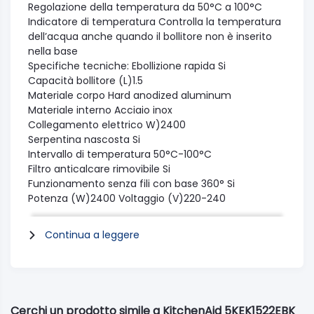
Regolazione della temperatura da 50°C a 100°C
Indicatore di temperatura Controlla la temperatura
dell’acqua anche quando il bollitore non è inserito
nella base
Specifiche tecniche: Ebollizione rapida Si
Capacità bollitore (L)1.5
Materiale corpo Hard anodized aluminum
Materiale interno Acciaio inox
Collegamento elettrico W)2400
Serpentina nascosta Si
Intervallo di temperatura 50°C-100°C
Filtro anticalcare rimovibile Si
Funzionamento senza fili con base 360° Si
Potenza (W)2400 Voltaggio (V)220-240
Frequenza (Hz)50/60
Altezza prodotto 218
Continua a leggere
Larghezza prodotto 263
Profondità prodotto 210
Peso netto (kg)2.15
Peso lordo (kg)2.6
Tipo di spina Euro
Cerchi un prodotto simile a KitchenAid 5KEK1522EBK