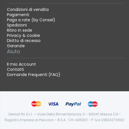
Condizioni di vendita
Pagamenti
Paga a rate (by Consel)
Spedizioni
Ritiro in sede
Privacy & cookie
Diritto di recesso
Garanzie
Aiuto
Il mio Account
Contatti
Domande Frequenti (FAQ)
Genial Pix S.r.l. – Viale Della Rimembranza, 1i – 66041 Atessa CH -
Registro Imprese di Pescara – R.E.A.: CH-435821 - P. Iva 01804270682