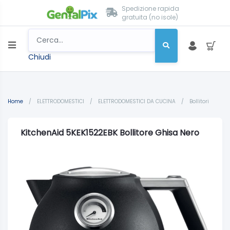
Spedizione rapida
gratuita (no isole)
Chiudi
Home
/
ELETTRODOMESTICI
/
ELETTRODOMESTICI DA CUCINA
/
Bollitori
KitchenAid 5KEK1522EBK Bollitore Ghisa Nero