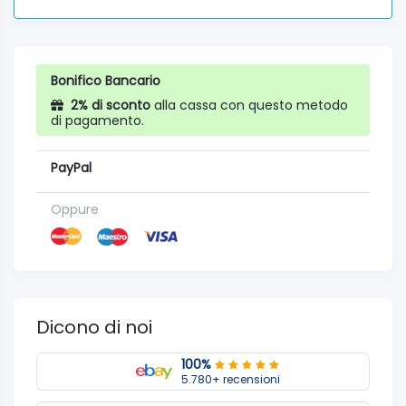
Bonifico Bancario
2% di sconto
alla cassa con questo metodo
di pagamento.
PayPal
Oppure
Dicono di noi
100%
5.780+ recensioni