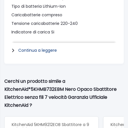
Tipo di batteria Lithium-Ion
Caricabatterie compreso
Tensione caricabatterie 220-240
Indicatore di carica Si
Lunghezza cavo (cm) 153
Altezza prodotto 297
Continua a leggere
Larghezza prodotto (mm) 90
Profondità prodotto (mm) 192
Peso lordo (kg) 1.3
Cerchi un prodotto simile a
Peso netto (kg) 0.95
KitchenAid*5KHMB732EBM Nero Opaco Sbattitore
Garanzia Italia
Elettrico senza fili 7 velocità Garanzia Ufficiale
KitchenAid ?
KitchenAid 5KHM9212EOB Sbattitore a 9
KitchenA