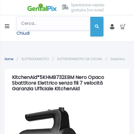
Spedizione rapida
gratuita (no isole)
Chiudi
Home
/
ELETTRODOMESTICI
/
ELETTRODOMESTICI DA CUCINA
/
Sbattitori
KitchenAid*5KHMB732EBM Nero Opaco
Sbattitore Elettrico senza fili 7 velocità
Garanzia Ufficiale KitchenAid