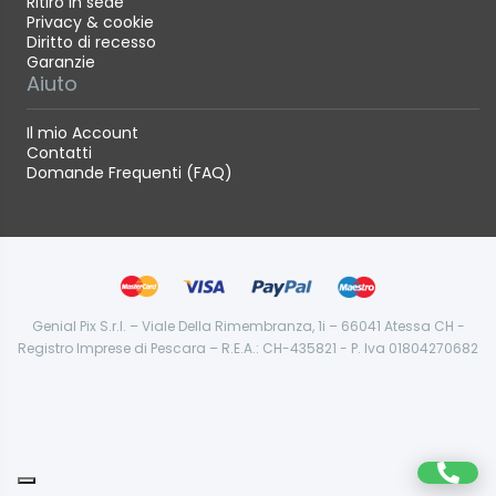
Ritiro in sede
Privacy & cookie
Diritto di recesso
Garanzie
Aiuto
Il mio Account
Contatti
Domande Frequenti (FAQ)
Genial Pix S.r.l. – Viale Della Rimembranza, 1i – 66041 Atessa CH -
Registro Imprese di Pescara – R.E.A.: CH-435821 - P. Iva 01804270682