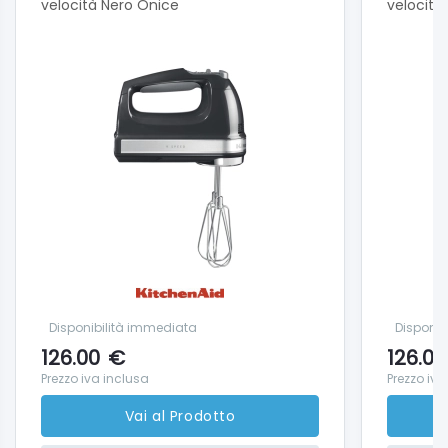
velocità Nero Onice
velocità
Disponibilità immediata
Disponib
126.00
€
126.00
Prezzo iva inclusa
Prezzo iva
Vai al Prodotto