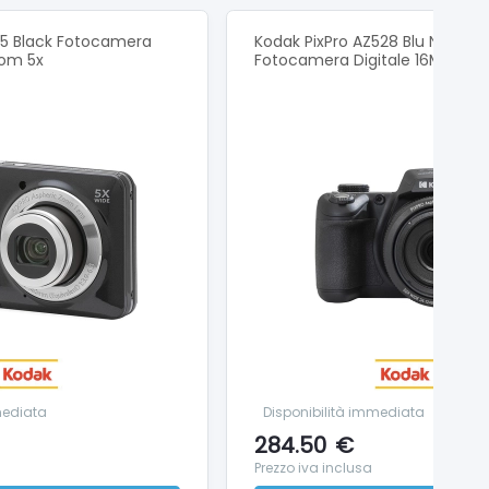
55 Black Fotocamera
Kodak PixPro AZ528 Blu Notte,
oom 5x
Fotocamera Digitale 16MP Zoo
omposizione e riprese più semplici, nonché una
 e priorità di apertura insieme a impostazioni di
ro ancora.
 immagini a basso rumore anche in condizioni di
occo di un pulsante, semplicemente spostando la
mediata
Disponibilità immediata
ede Eye-Fi opzionali.
284.50
€
Prezzo iva inclusa