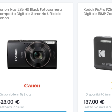
 video ad alta risoluzione 1280 x 720p fino a 30 fps.
 LCD da 3,0".
anon Ixus 285 HS Black Fotocamera
Kodak PixPro FZ
ompatta Digitale Garanzia Ufficiale
Digitale 16MP Z
LCD da 3,0" con una risoluzione di 460.000 pixel consente una c
anon
e dettagliata delle immagini.
à di scatto
sponibili le modalità automatica, programma, manuale, otturatore
dicate per scenari come fuochi d'artificio, spiaggia, neve e alt
llo ISO 80-3200
ma ISO fino a 3200 offre un'accurata riproduzione dei colori e
lluminazione.
à panoramica
 panorami panoramici tutti in un fotogramma con il semplice t
era sulla scena.
o Eye-Fi
Disponibile in 5/8 gg
Disponibilità im
sci in modalità wireless le immagini dalla fotocamera con le sch
23.00
€
137.00
€
rezzo iva inclusa
Prezzo iva inclusa