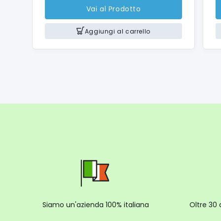
Specifi
Vai al Prodotto
Immagi
Risoluzi
Aggiungi al carrello
Efficac
Lente
Lunghez
Zoom ot
Zoom di
Apertur
Gamma 
Da 19,69
Da 78,74
Macro
Da 0,63"
Design o
Siamo un'azienda 100% italiana
Oltre 30 
Controll