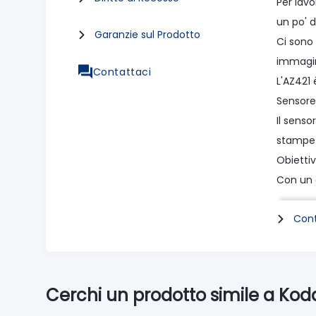
Per lavo
un po' 
Garanzie sul Prodotto
Ci sono
immagini
Contattaci
L'AZ421
Sensore 
Il senso
stampe 
Obietti
Con un 
oggetti 
Cont
Può anc
f/3.0 c
Zoom di
Combina
Cerchi un prodotto simile a Kod
Registr