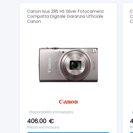
Registra
Schermo
Canon Ixus 285 HS Silver Fotocamera
C
Compatta Digitale Garanzia Ufficiale
C
Questo 
Canon
C
revision
Modalit
Sono di
scena de
Interva
Una gam
scarsa i
Modalit
Cattura
fotocam
Support
Disponibilità immediata
Trasferi
406.00
€
4
Prezzo iva inclusa
P