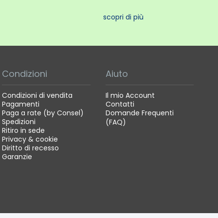
re
scopri di più
, Paesaggio notturno, Ritratto notturno, Panorama,
Condizioni
Aiuto
Condizioni di vendita
Il mio Account
Pagamenti
Contatti
Paga a rate (by Consel)
Domande Frequenti
Spedizioni
(FAQ)
Ritiro in sede
Privacy & cookie
Diritto di recesso
Garanzie