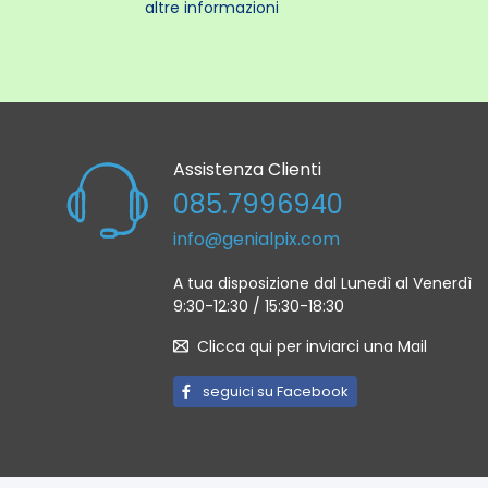
Velocità
altre informazioni
Modalità
Compens
Registra
Autosca
Opzioni 
Assistenza Clienti
Feste/in
085.7996940
Proporzio
info@genialpix.com
Formato
Uscita 
A tua disposizione dal Lunedì al Venerdì
9:30-12:30 / 15:30-18:30
Interfa
Slot pe
Clicca qui per inviarci una Mail
Memoria
seguici su Facebook
Tenere 
Dimensi
Risoluz