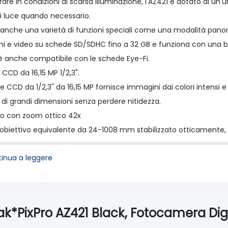
rare in condizioni di scarsa illuminazione, l'AZ421 è dotato di u
di luce quando necessario.
 anche una varietà di funzioni speciali come una modalità pano
 e video su schede SD/SDHC fino a 32 GB e funziona con una batteri
 è anche compatibile con le schede Eye-Fi.
CCD da 16,15 MP 1/2,3".
re CCD da 1/2,3" da 16,15 MP fornisce immagini dai colori intensi
di grandi dimensioni senza perdere nitidezza.
vo con zoom ottico 42x
obiettivo equivalente da 24-1008 mm stabilizzato otticamente, l'
lontani.
inua a leggere
he funzionare in una modalità macro che consente una messa a fuo
on l'impostazione più ampia per immagini luminose.
gitale 4x
ndo lo zoom ottico 42x con lo zoom digitale 4x si ottiene un'i
ak*PixPro AZ421 Black, Fotocamera Dig
azione video HD 720p