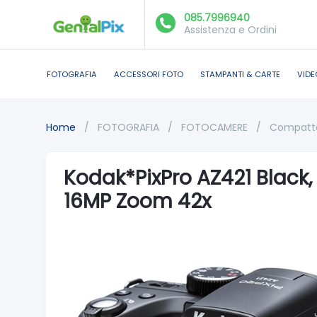
085.7996940
Assistenza e Ordini
FOTOGRAFIA
ACCESSORI FOTO
STAMPANTI & CARTE
VIDE
Home
/
FOTOGRAFIA
/
FOTOCAMERE
/
Compatte 
Kodak*PixPro AZ421 Black,
16MP Zoom 42x