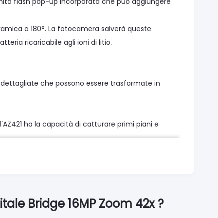
n'unità flash pop-up incorporata che può aggiungere
ramica a 180°. La fotocamera salverà queste
a ricaricabile agli ioni di litio.
 e dettagliate che possono essere trasformate in
AZ421 ha la capacità di catturare primi piani e
co fino a 0,6". Inoltre, l'apertura si apre fino a
mpressionante gamma di zoom totale di 168x.
itale Bridge 16MP Zoom 42x ?