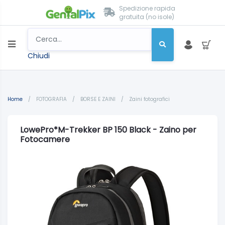
Spedizione rapida
gratuita (no isole)
Chiudi
Home
/
FOTOGRAFIA
/
BORSE E ZAINI
/
Zaini fotografici
LowePro*M-Trekker BP 150 Black - Zaino per
Fotocamere