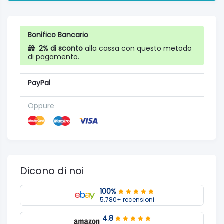
Bonifico Bancario
2% di sconto
alla cassa con questo metodo
di pagamento.
PayPal
Oppure
Dicono di noi
100%
5.780+ recensioni
4.8