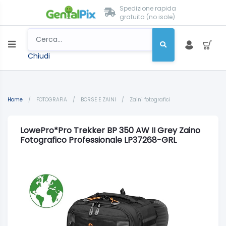
Spedizione rapida
gratuita (no isole)
Chiudi
Home
/
FOTOGRAFIA
/
BORSE E ZAINI
/
Zaini fotografici
LowePro*Pro Trekker BP 350 AW II Grey Zaino
Fotografico Professionale LP37268-GRL