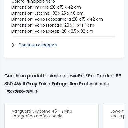
Colore Principale:Nero
Dimensioni Interne :28 x 15 x 42 cm
Dimensioni Esterne : 32 x 25 x 48 cm
Dimensioni Vano Fotocamera :28 x 15 x 42 cm
Dimensioni Vano Frontale :28 x 4 x 44 cm
Dimensioni Vano Laptop :28 x 2.5 x 32 cm
Dimensioni Vano Porta Tablet :21.5 x 1.5 x 24 cm
Dimensioni Esterna GearBox :28 x 5 x 13 cm
Continua a leggere
Dimensioni Interne GearBox :26 x 4 x 11 cm
Primary Device :Camera
Device Volume :20 Lt.
Cerchi un prodotto simile a LowePro*Pro Trekker BP
350 AW II Grey Zaino Fotografico Professionale
LP37268-GRL ?
Vanguard Skyborne 45 - Zaino
LowePro 
Fotografico Professionale
spalla p