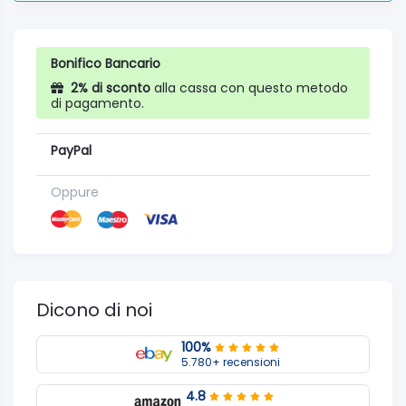
Bonifico Bancario
2% di sconto
alla cassa con questo metodo
di pagamento.
PayPal
Oppure
Dicono di noi
100%
5.780+ recensioni
4.8