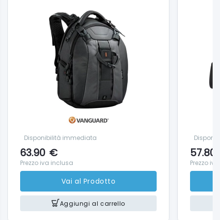
Disponibilità immediata
Disponib
63.90
€
57.80
Prezzo iva inclusa
Prezzo iva
Vai al Prodotto
Aggiungi al carrello