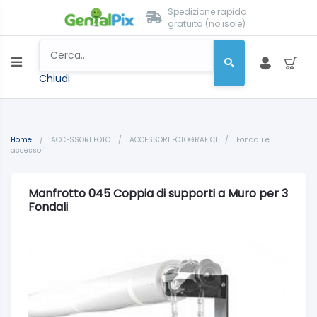
Spedizione rapida
gratuita (no isole)
Chiudi
Home
/
ACCESSORI FOTO
/
ACCESSORI FOTOGRAFICI
/
Fondali e
accessori
Manfrotto 045 Coppia di supporti a Muro per 3
Fondali