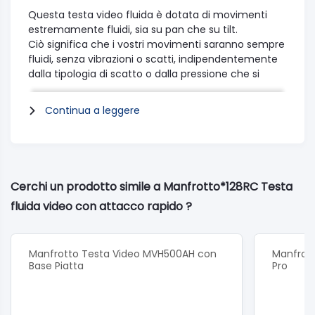
Questa testa video fluida è dotata di movimenti
estremamente fluidi, sia su pan che su tilt.
Ciò significa che i vostri movimenti saranno sempre
fluidi, senza vibrazioni o scatti, indipendentemente
dalla tipologia di scatto o dalla pressione che si
esercita.
Con questa testa potrete definitivamente e
Continua a leggere
costantemente conventrarvi sulla vostra attività
fotografica, senza la preoccupazione di eventuali
tremori o scatti.
La piastra a rilascio rapido aumenta la sua facilità di
utilizzo, garantendo un setup veloce e permettendo
Cerchi un prodotto simile a Manfrotto*128RC Testa
di agganciare la fotocamera in pochissimi secondi.
fluida video con attacco rapido ?
Realizzata in alluminio nero, è realizzata in Italia, con
i più alti standard di qualità.
Il corpo in alluminio permette a questa testa di
Manfrotto Testa Video MVH500AH con
Manfrot
resistere senza problemi a seguito di un uso
Base Piatta
Pro
pesante e prolungato.
La base piatta permette di connetterla con
un'ampia varietà di treppiedi, in questo modo sarete