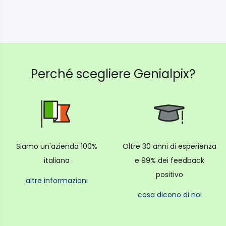
Rotazione Panoramica 360 °
Tipo di Piastra Quick release - con attacco 1/4″
Rilascio Rapido Si
Tilt Drag fluid cartridge with fixed drag
Specifiche
Peso 1 kg
Perché scegliere Genialpix?
Siamo un'azienda 100%
Oltre 30 anni di esperienza
italiana
e 99% dei feedback
positivo
altre informazioni
cosa dicono di noi