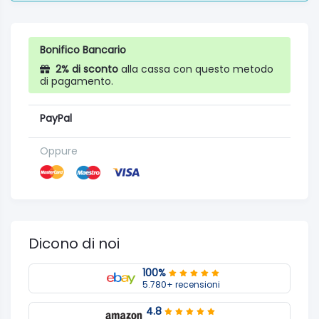
Bonifico Bancario
2% di sconto
alla cassa con questo metodo
di pagamento.
PayPal
Oppure
Dicono di noi
100%
5.780+ recensioni
4.8