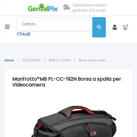
Spedizione rapida
gratuita (no isole)
Chiudi
Home
/
FOTOGRAFIA
/
BORSE E ZAINI
/
Borse foto e video
Manfrotto*MB PL-CC-192N Borsa a spalla per
Videocamera