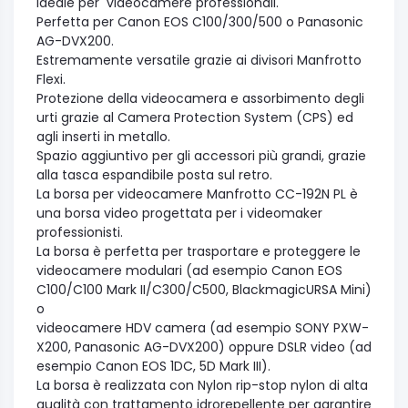
ideale per videocamere professionali.
Perfetta per Canon EOS C100/300/500 o Panasonic
AG-DVX200.
Estremamente versatile grazie ai divisori Manfrotto
Flexi.
Protezione della videocamera e assorbimento degli
urti grazie al Camera Protection System (CPS) ed
agli inserti in metallo.
Spazio aggiuntivo per gli accessori più grandi, grazie
alla tasca espandibile posta sul retro.
La borsa per videocamere Manfrotto CC-192N PL è
una borsa video progettata per i videomaker
professionisti.
La borsa è perfetta per trasportare e proteggere le
videocamere modulari (ad esempio Canon EOS
C100/C100 Mark II/C300/C500, BlackmagicURSA Mini)
o
videocamere HDV camera (ad esempio SONY PXW-
X200, Panasonic AG-DVX200) oppure DSLR video (ad
esempio Canon EOS 1DC, 5D Mark III).
La borsa è realizzata con Nylon rip-stop nylon di alta
qualità con trattamento idrorepellente per garantire