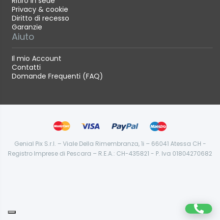
Ritiro in sede
Privacy & cookie
Diritto di recesso
Garanzie
Aiuto
Il mio Account
Contatti
Domande Frequenti (FAQ)
Genial Pix S.r.l. – Viale Della Rimembranza, 1i – 66041 Atessa CH -
Registro Imprese di Pescara – R.E.A.: CH-435821 - P. Iva 01804270682