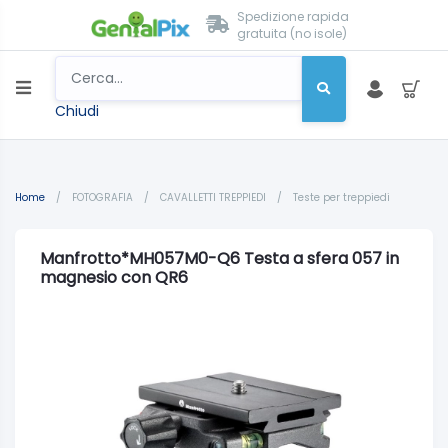
Spedizione rapida
gratuita (no isole)
Chiudi
Home
/
FOTOGRAFIA
/
CAVALLETTI TREPPIEDI
/
Teste per treppiedi
Manfrotto*MH057M0-Q6 Testa a sfera 057 in
magnesio con QR6