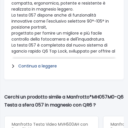
compatta, ergonomica, potente e resistente è
realizzata in magnesio leggero.
La testa 057 dispone anche di funzionalità
innovative come l'esclusivo selettore 90°-105° in
posizione portrait,
progettato per fornire un migliore e più facile
controllo della fotocamera e dell'inquadratura.
La testa 057 è completata dal nuovo sistema di
sgancio rapido Q6 Top Lock, sviluppato per offrire al
fotografo un meccanismo veloce di sgancio della
fotocamera,
Continua a leggere
facile da usare e molto sicuro. La piastra della
fotocamera si aggancia dall'alto, e non appena si
innesta,
si inserisce un perno di sicurezza che blocca la
piastra e la fotocamera evitando cadute
Cerchi un prodotto simile a Manfrotto*MH057M0-Q6
accidentali.
Testa a sfera 057 in magnesio con QR6 ?
Anche prima che il morsetto sia bloccato, la
fotocamera è agganciata in modo sicuro.
Il morsetto ha 3 bolle (una per ogni asse di
rotazione) per facilitare l'inquadratura precisa e
Manfrotto Testa Video MVH500AH con
Manfrot