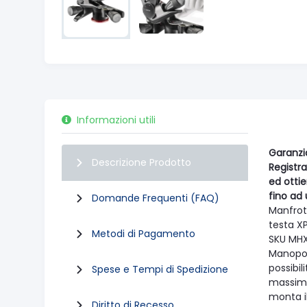
Informazioni utili
Garanzi
Descrizione Prodotto
Registra
ed otti
fino ad 
Domande Frequenti (FAQ)
Manfrot
testa X
Metodi di Pagamento
SKU M
Manopol
possibil
Spese e Tempi di Spedizione
massima
monta i
Diritto di Recesso