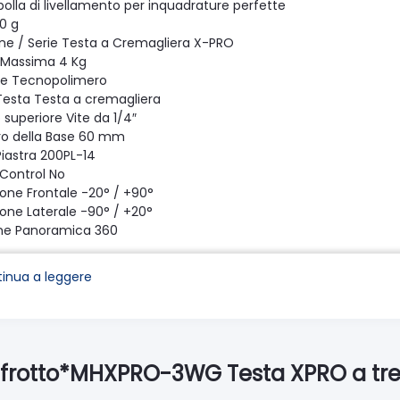
olla di livellamento per inquadrature perfette
0 g
one / Serie Testa a Cremagliera X-PRO
 Massima 4 Kg
le Tecnopolimero
 Testa Testa a cremagliera
superiore Vite da 1/4″
o della Base 60 mm
Piastra 200PL-14
 Control No
ione Frontale -20° / +90°
ione Laterale -90° / +20°
ne Panoramica 360
gio Sfera No
 bolla 3
inua a leggere
Nero
 Rotazione di Ogni Giro Completo della Maniglia 9.5
k No
Indipendente della Rotazione Panoramica yes
ndipendente dell'Inclinazione yes
nfrotto*MHXPRO-3WG Testa XPRO a tre
tura di Lavoro Massima 60 C
tura di Lavoro Minima -30 C