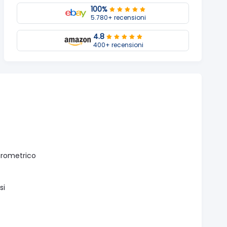
100%
5.780+ recensioni
4.8
400+ recensioni
crometrico
si