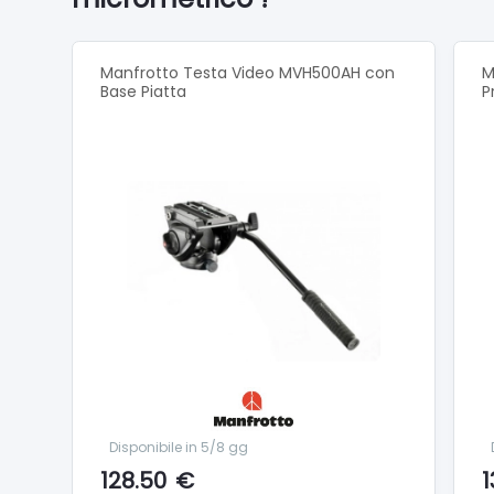
Pan Bar
Fluidit
Quick R
Manfrotto Testa Video MVH500AH con
M
Base Piatta
altezza 
P
Frizione
Disponibile in 5/8 gg
128.50
€
1