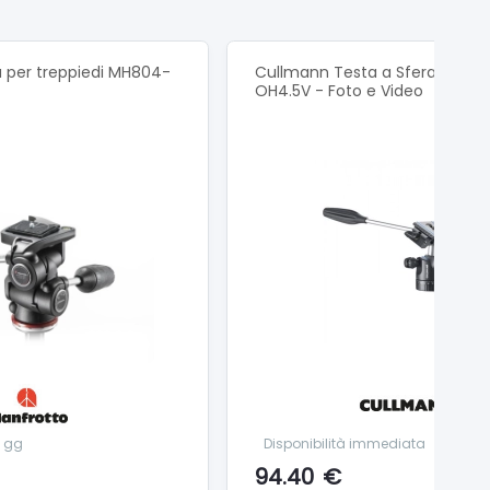
 per treppiedi MH804-
Cullmann Testa a Sfera con L
OH4.5V - Foto e Video
8 gg
Disponibilità immediata
94.40
€