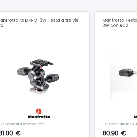
s Included No
à del Panoramico None
elease Si
anfrotto MHXPRO-3W Testa a tre vie
Manfrotto Testa
di lavoro 13 cm
ro
3W con RC2
 dell'Inclinazione None
Disponibilità immediata
Disponibile in 5/
31.00
€
80.90
€