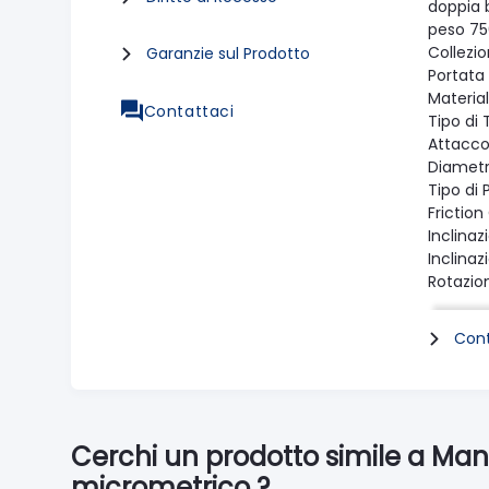
doppia b
peso 75
Collezi
Garanzie sul Prodotto
Portata
Materia
Contattaci
Tipo di
Attacco 
Diametr
Tipo di 
Friction
Inclinaz
Inclinaz
Rotazio
Bloccag
Livella a
Cont
Colore 
Gradi di
Easy Lin
Blocco 
Blocco I
Cerchi un prodotto simile a Ma
tempera
micrometrico ?
tempera