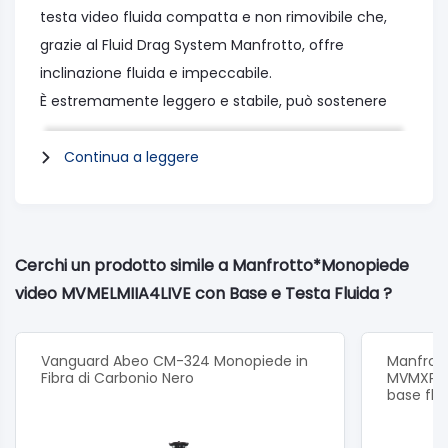
testa video fluida compatta e non rimovibile che,
grazie al Fluid Drag System Manfrotto, offre
inclinazione fluida e impeccabile.
È estremamente leggero e stabile, può sostenere
fino a 4 kg.
Il Kit Monopiede Video ELEMENT MII è stato
Continua a leggere
progettato per fornire massima portabilità, con una
pan bar rimovibile e completamente pieghevole,
una testa leggera e piedini di base.
Cerchi un prodotto simile a Manfrotto*Monopiede
L’intero kit pesa solo 1 kg e si piega a una lunghezza
video MVMELMIIA4LIVE con Base e Testa Fluida ?
compatta di 60 cm.
Può essere ripiegato, riposto rapidamente e
trasportato con facilità, questo kit offre davvero la
Vanguard Abeo CM-324 Monopiede in
Manfrot
Fibra di Carbonio Nero
MVMXPROA
migliore stabilità nel settore, è perfetto per gli
base flu
spostamenti.