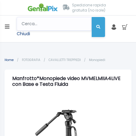
Spedizione rapida
gratuita (no isole)
Chiudi
Home
/
FOTOGRAFIA
/
CAVALLETTI TREPPIEDI
/
Monopiedi
Manfrotto*Monopiede video MVMELMIIA4LIVE
con Base e Testa Fluida