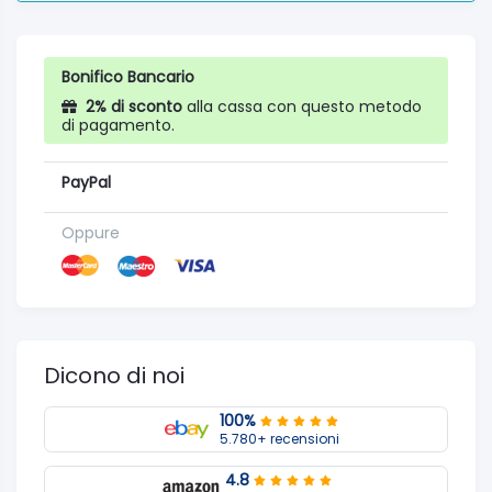
Bonifico Bancario
2% di sconto
alla cassa con questo metodo
di pagamento.
PayPal
Oppure
Dicono di noi
100%
5.780+ recensioni
4.8