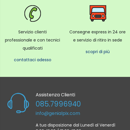
Livella a bolla si
Upper Disc Diameter 40 mm
Colore Rosso
Altezza minima 61.5 cm
Servizio clienti
Consegne express in 24 ore
Base Fluida Si
professionale e con tecnici
e servizio di ritiro in sede
Inclinazione Frontale -90°/+65°
qualificati
Testa a video fluida
scopri di più
Tipo di gamba Tubo singolo
contattaci adesso
Tipo di bloccaggio Twistlock
Diametro tubi Gambe 15.5, 19, 22.5, 26 mm
Temperatura di Lavoro Massima 70 °C
Temperatura di Lavoro Minima -30 °C
Assistenza Clienti
Pan Bar inclusa Si
085.7996940
Rotazione Panoramica 360 °
info@genialpix.com
Tipo di Piastra 501PL
Rilascio Rapido Si
A tua disposizione dal Lunedì al Venerdì