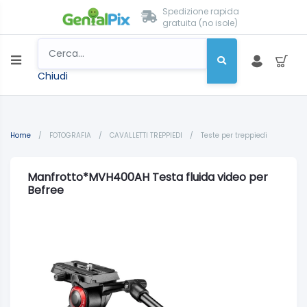
Spedizione rapida
gratuita (no isole)
Chiudi
Home
/
FOTOGRAFIA
/
CAVALLETTI TREPPIEDI
/
Teste per treppiedi
Manfrotto*MVH400AH Testa fluida video per
Befree