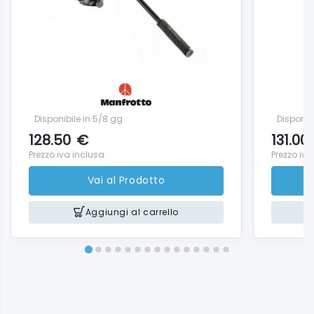
Rilascio Rapido
Si
Altezza di lavoro
9.7 cm
Disponibile in 5/8 gg
Disponib
128.50
€
131.00
Prezzo iva inclusa
Prezzo iva
Vai al Prodotto
Aggiungi al carrello