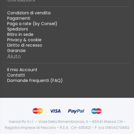
Condizioni di vendita
Pagamenti
Paga a rate (by Consel)
Spedizioni
Ritiro in sede
Privacy & cookie
Diritto di recesso
Garanzie
Aiuto
Il mio Account
Contatti
Domande Frequenti (FAQ)
Genial Pix S.r.l. – Viale Della Rimembranza, 1i – 66041 Atessa CH -
Registro Imprese di Pescara – R.E.A.: CH-435821 - P. Iva 01804270682