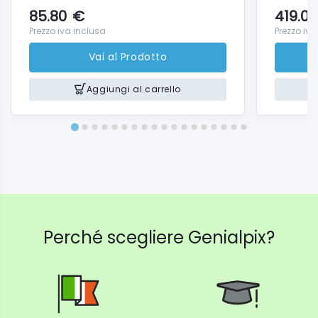
85.80
€
419.00
Prezzo iva inclusa
Prezzo iva
Vai al Prodotto
Aggiungi al carrello
Perché scegliere Genialpix?