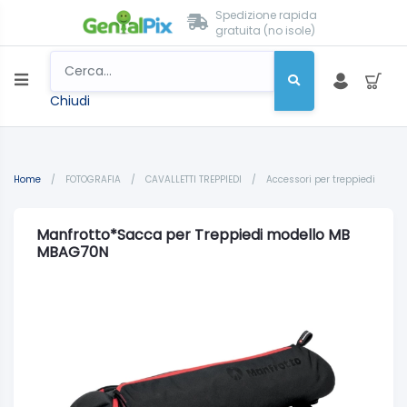
Spedizione rapida
gratuita (no isole)
Chiudi
Home
/
FOTOGRAFIA
/
CAVALLETTI TREPPIEDI
/
Accessori per treppiedi
Manfrotto*Sacca per Treppiedi modello MB
MBAG70N