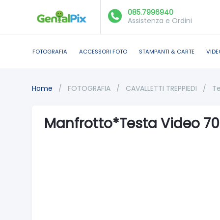
085.7996940
Assistenza e Ordini
FOTOGRAFIA
ACCESSORI FOTO
STAMPANTI & CARTE
VIDE
Home
/
FOTOGRAFIA
/
CAVALLETTI TREPPIEDI
/
Te
Manfrotto*Testa Video 7