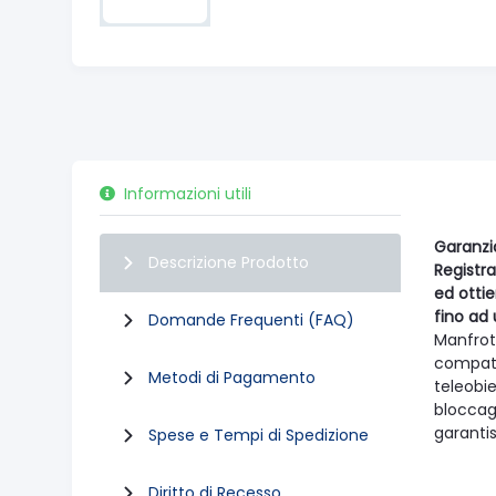
Informazioni utili
Garanzi
Descrizione Prodotto
Registra
ed otti
fino ad 
Domande Frequenti (FAQ)
Manfrot
compatt
Metodi di Pagamento
teleobi
bloccag
garantis
Spese e Tempi di Spedizione
Diritto di Recesso