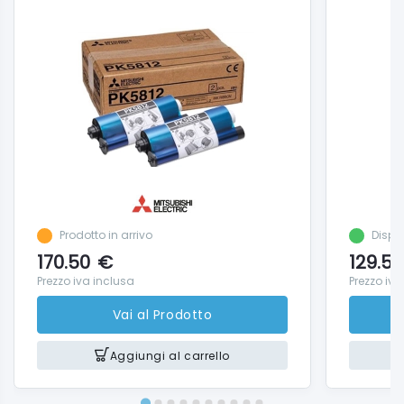
Prodotto in arrivo
Dispo
170.50
€
129.50
Prezzo iva inclusa
Prezzo iva
Vai al Prodotto
Aggiungi al carrello