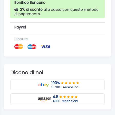
Bonifico Bancario
2% di sconto
alla cassa con questo metodo
di pagamento.
PayPal
Oppure
Dicono di noi
100%
5.780+ recensioni
4.8
400+ recensioni