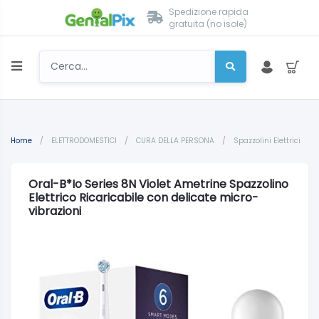
Spedizione rapida
gratuita (no isole)
Home
/
ELETTRODOMESTICI
/
CURA DELLA PERSONA
/
Spazzolini Elettrici
Oral-B*Io Series 8N Violet Ametrine Spazzolino
Elettrico Ricaricabile con delicate micro-
vibrazioni