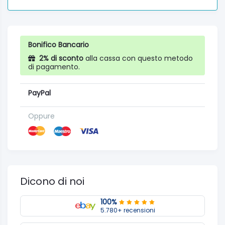
Bonifico Bancario
2% di sconto
alla cassa con questo metodo
di pagamento.
PayPal
Oppure
Dicono di noi
100%
5.780+ recensioni