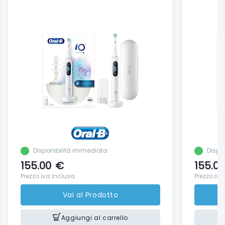
Disponibilità immediata
Dispo
155.00
€
155.00
Prezzo iva inclusa
Prezzo iva
Vai al Prodotto
Aggiungi al carrello