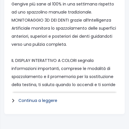
Gengive più sane al 100% in una settimana rispetto
ad uno spazzolino manuale tradizionale.
MONITORAGGIO 3D DEI DENTI grazie all’Intelligenza
Artificiale monitora lo spazzolamento delle superfici
anteriori, superiori e posteriori dei denti guidandoti
verso una pulizia completa.
IL DISPLAY INTERATTIVO A COLORI segnala
informazioni importanti, comprese le modalità di
spazzolamento e il promemoria per la sostituzione
della testina, ti saluta quando lo accendi e ti sorride
quando fai un buon lavoro.
Continua a leggere
7 MODALITÀ DI PULIZIA per personalizzare il tuo
spazzolamento: Pulizia Quotidiana, Denti Sensibili,
Protezione Gengive, Pulizia Profonda, Sbiancante,
Super Delicata, Nettalingua.