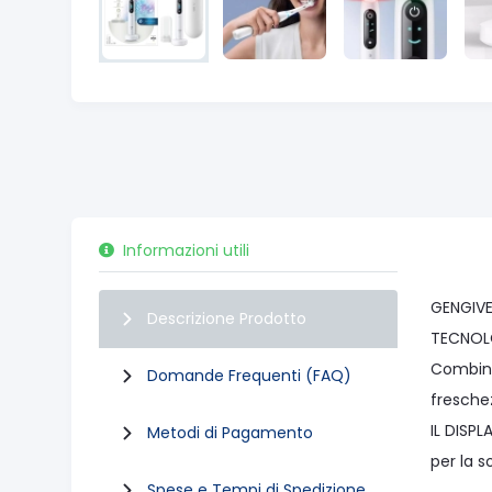
Informazioni utili
GENGIVE
Descrizione Prodotto
TECNOLO
Combina
Domande Frequenti (FAQ)
freschez
IL DISP
Metodi di Pagamento
per la s
Spese e Tempi di Spedizione