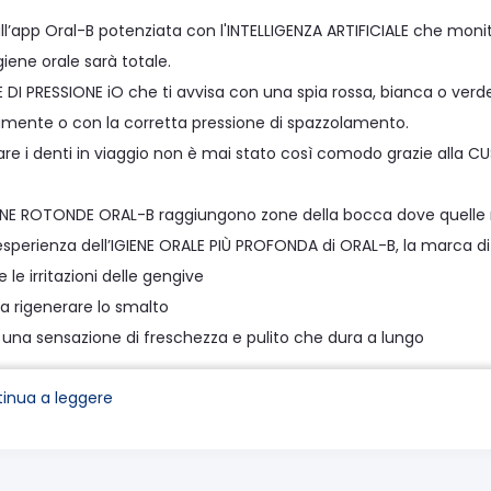
all’app Oral-B potenziata con l'INTELLIGENZA ARTIFICIALE che mo
’igiene orale sarà totale.
 DI PRESSIONE iO che ti avvisa con una spia rossa, bianca o verd
amente o con la corretta pressione di spazzolamento.
are i denti in viaggio non è mai stato così comodo grazie alla C
INE ROTONDE ORAL-B raggiungono zone della bocca dove quelle re
esperienza dell’IGIENE ORALE PIÙ PROFONDA di ORAL-B, la marca di 
e irritazioni delle gengive
 rigenerare lo smalto
na sensazione di freschezza e pulito che dura a lungo
icio al sapore di menta all’anice
inua a leggere
ato professionalmente e clinicamente provato
one e tubo riciclabili