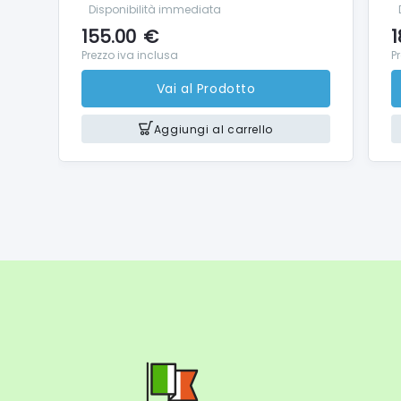
Disponibilità immediata
Aliment
155.00
€
1
Tipo ba
Prezzo iva inclusa
P
Ricaric
Vai al Prodotto
Dimensi
Tipo di
Aggiungi al carrello
Contenu
Numero d
Numero 
Valigett
Caricat
Custodi