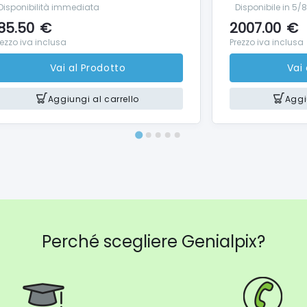
Disponibilità immediata
Disponibile in 5/
azione Batteria
85.50
€
2007.00
€
tteria Batteria integrata
rezzo iva inclusa
Prezzo iva inclusa
abile Sì
Vai al Prodotto
Vai
oni e peso
 imballo Scatola
Aggiungi al carrello
Aggi
to dell'imballo
i spazzolini inclusi 1 pz
di testine incluse 1 pz
a da viaggio rigida Sì
ore Sì
a di ricarica Sì
Perché scegliere Genialpix?