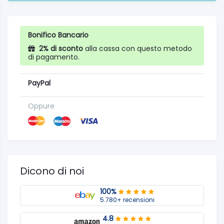
Bonifico Bancario
2% di sconto
alla cassa con questo metodo
di pagamento.
PayPal
Oppure
Dicono di noi
100%
5.780+ recensioni
4.8