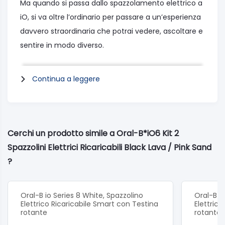
Ma quando si passa dallo spazzolamento elettrico a
iO, si va oltre l’ordinario per passare a un’esperienza
davvero straordinaria che potrai vedere, ascoltare e
sentire in modo diverso.
Principali Caratteristiche
Continua a leggere
La migliore pulizia di Oral-B di sempre con la
rivoluzionaria tecnologia iO, per una sensazione di
pulito professionale e un’esperienza di
spazzolamento delicata
Cerchi un prodotto simile a Oral-B*iO6 Kit 2
Combina l’esclusiva testina rotonda dello spazzolino
Spazzolini Elettrici Ricaricabili Black Lava / Pink Sand
Oral-B con delicate micro-vibrazioni, per una
?
sensazione di freschezza e pulizia in bocca e
gengive più sane al 100% in una settimana
Oral-B io Series 8 White, Spazzolino
Oral-B io
Display interattivo che segnala le informazioni
Elettrico Ricaricabile Smart con Testina
Elettric
rotante
rotante
principali: comprese le modalità di spazzolamento e