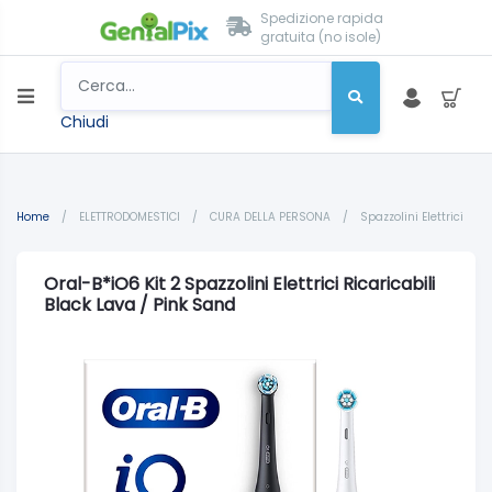
Spedizione rapida
gratuita (no isole)
Chiudi
Home
/
ELETTRODOMESTICI
/
CURA DELLA PERSONA
/
Spazzolini Elettrici
Oral-B*iO6 Kit 2 Spazzolini Elettrici Ricaricabili
Black Lava / Pink Sand