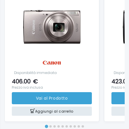
Disponibilità immediata
Disponib
406.00
€
423.0
Prezzo iva inclusa
Prezzo iva
Vai al Prodotto
Aggiungi al carrello