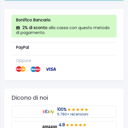
Bonifico Bancario
2% di sconto
alla cassa con questo metodo
di pagamento.
PayPal
Oppure
Dicono di noi
100%
5.780+ recensioni
4.8