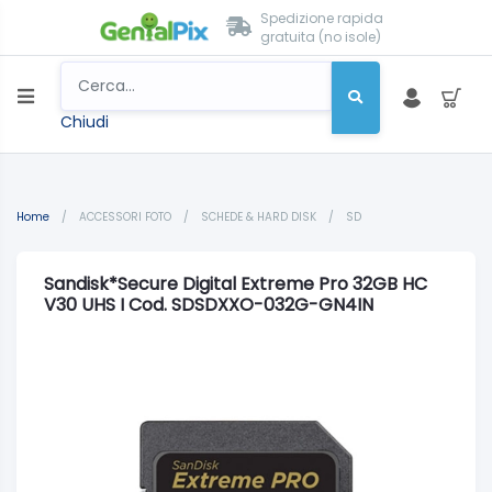
Spedizione rapida
gratuita (no isole)
Chiudi
Home
/
ACCESSORI FOTO
/
SCHEDE & HARD DISK
/
SD
Sandisk*Secure Digital Extreme Pro 32GB HC
V30 UHS I Cod. SDSDXXO-032G-GN4IN