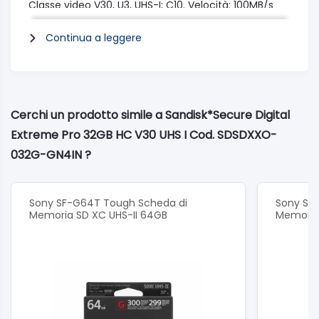
Classe video V30, U3, UHS-I; C10. Velocità: 100MB/s
lettura, 90MB/s scrittura.
Continua a leggere
Elevatissima resistenza: concepite e testate per
condizioni estreme, queste schede resistono ad alte
temperature, acqua, urti e raggi X (Temperatura di
funzionamento: da -25 ºC a 85 ºC o da -13 ºF a 185
ºF; Temperatura di conservazione: da -40 ºC a 85 ºC
Cerchi un prodotto simile a Sandisk*Secure Digital
o da -40 ºF a 185 ºF).
Extreme Pro 32GB HC V30 UHS I Cod. SDSDXXO-
032G-GN4IN ?
Capacità: 32GB
Sony SF-G64T Tough Scheda di
Sony SF
Memoria SD XC UHS-II 64GB
Memoria 