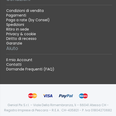
Condizioni di vendita
Pagamenti
Paga a rate (by Consel)
Spedizioni
Ritiro in sede
Privacy & cookie
Diritto di recesso
Garanzie
Aiuto
Il mio Account
Contatti
Domande Frequenti (FAQ)
Genial Pix S.r.l. – Viale Della Rimembranza, 1i – 66041 Atessa CH -
Registro Imprese di Pescara – R.E.A.: CH-435821 - P. Iva 01804270682