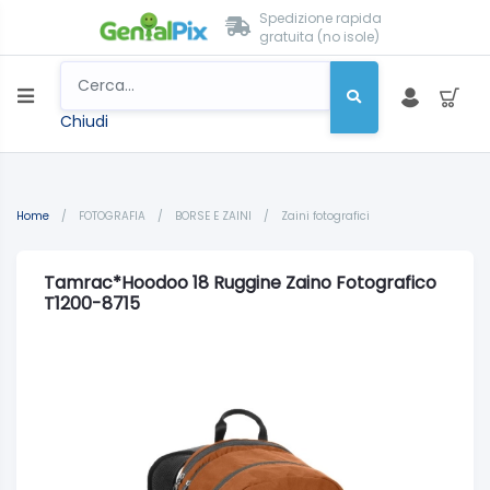
Spedizione rapida
gratuita (no isole)
Chiudi
Home
/
FOTOGRAFIA
/
BORSE E ZAINI
/
Zaini fotografici
Tamrac*Hoodoo 18 Ruggine Zaino Fotografico
T1200-8715