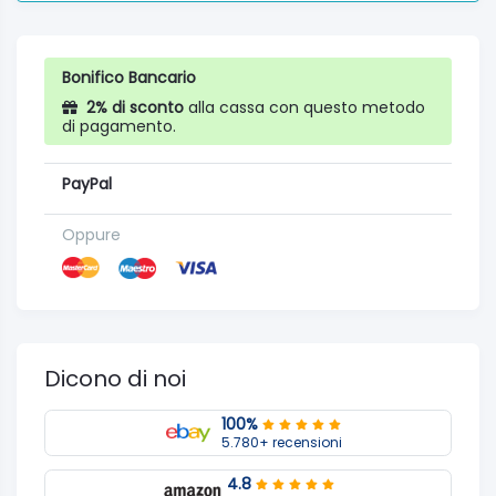
Bonifico Bancario
2% di sconto
alla cassa con questo metodo
di pagamento.
PayPal
Oppure
Dicono di noi
100%
5.780+ recensioni
4.8