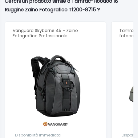
Cerchi un prodotto simile a Tamrac*Hoodoo 18
Ruggine Zaino Fotografico T1200-8715 ?
Vanguard Skyborne 45 - Zaino
Tamron 
Fotografico Professionale
fotocam
Disponibilità immediata
Disponib