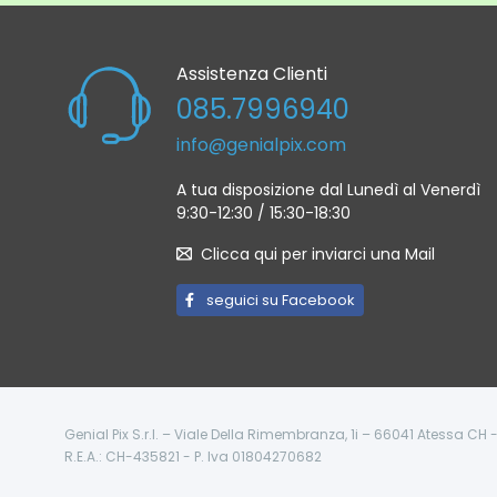
Assistenza Clienti
085.7996940
info@genialpix.com
A tua disposizione dal Lunedì al Venerdì
9:30-12:30 / 15:30-18:30
Clicca qui per inviarci una Mail
seguici su Facebook
Genial Pix S.r.l. – Viale Della Rimembranza, 1i – 66041 Atessa CH
R.E.A.: CH-435821 - P. Iva 01804270682