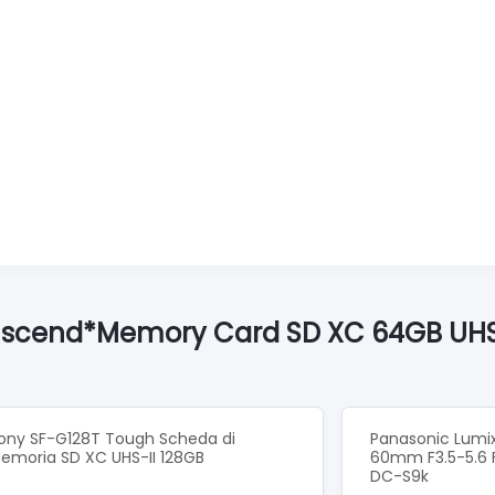
anscend*Memory Card SD XC 64GB UHS-
ony SF-G128T Tough Scheda di
Panasonic Lumix
emoria SD XC UHS-II 128GB
60mm F3.5-5.6 
DC-S9k