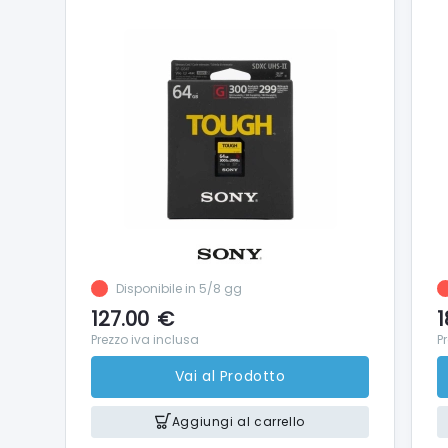
Disponibile in 5/8 gg
127.00
€
1
Prezzo iva inclusa
P
Vai al Prodotto
Aggiungi al carrello