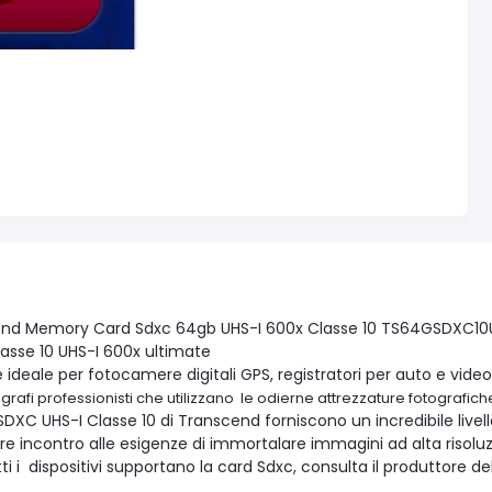
nd Memory Card Sdxc 64gb UHS-I 600x Classe 10 TS64GSDXC10U
asse 10 UHS-I 600x ultimate
 ideale per fotocamere digitali GPS, registratori per auto e vid
tografi professionisti che utilizzano le odierne attrezzature fotografic
SDXC UHS-I Classe 10 di Transcend forniscono un incredibile livel
re incontro alle esigenze di immortalare immagini ad alta risoluzi
ti i dispositivi supportano la card Sdxc, consulta il produttore del