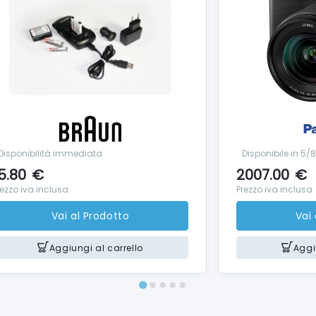
Disponibilità immediata
Disponibile in 5/
5.80
€
2007.00
€
rezzo iva inclusa
Prezzo iva inclusa
Vai al Prodotto
Vai
Aggiungi al carrello
Aggi