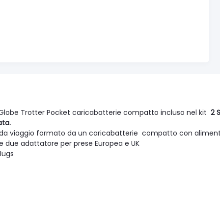
 Globe Trotter Pocket caricabatterie compatto incluso nel kit
2 
ata.
t da viaggio formato da un caricabatterie compatto con alimentato
he due adattatore per prese Europea e UK
plugs