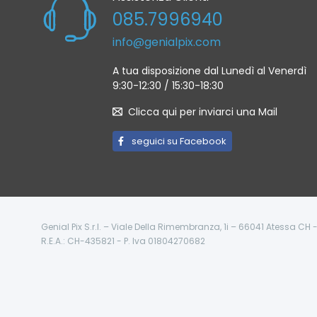
085.7996940
info@genialpix.com
A tua disposizione dal Lunedì al Venerdì
9:30-12:30 / 15:30-18:30
Clicca qui per inviarci una Mail
seguici su Facebook
Genial Pix S.r.l. – Viale Della Rimembranza, 1i – 66041 Atessa CH
R.E.A.: CH-435821 - P. Iva 01804270682