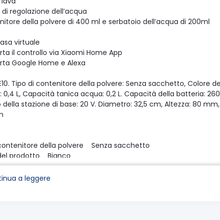
 lava
lli di regolazione dell’acqua
nitore della polvere di 400 ml e serbatoio dell’acqua di 200ml
asa virtuale
rta il controllo via Xiaomi Home App
rta Google Home e Alexa
E10. Tipo di contenitore della polvere: Senza sacchetto, Colore 
: 0,4 L, Capacità tanica acqua: 0,2 L. Capacità della batteria: 26
 della stazione di base: 20 V. Diametro: 32,5 cm, Altezza: 80 mm, 
m
 contenitore della polvere Senza sacchetto
del prodotto Bianco
Rotondo
ione
inua a leggere
à polvere (totale) 0,4 L
io a umido Sì
à tanica acqua 0,2 L
ne di programmazione Sì