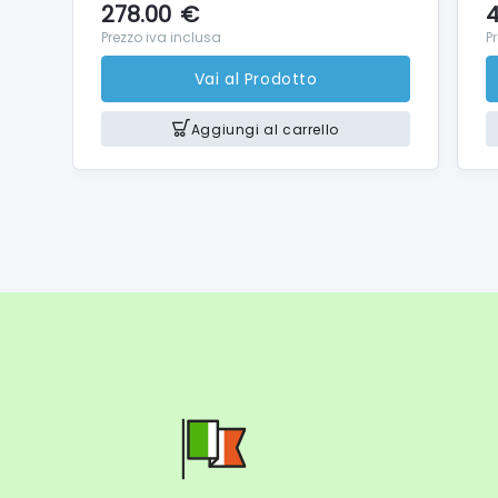
278.00
€
Ricarica
4
Base inc
Prezzo iva inclusa
P
Forma 
Vai al Prodotto
Diametr
Capacit
Funzion
Aggiungi al carrello
Funzion
Funzion
Lavaggi
Ritorno
Rilevam
Rilevam
Dimensio
Capacità
Tensione
Tensione