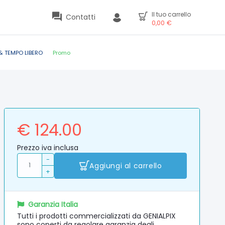
Il tuo carrello
Contatti
0,00
€
& TEMPO LIBERO
Promo
€ 124.00
Prezzo iva inclusa
-
Aggiungi al carrello
+
Garanzia Italia
Tutti i prodotti commercializzati da GENIALPIX
sono coperti da regolare garanzia degli