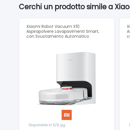
Ritorno
Cerchi un prodotto simile a Xia
Rilevam
Wi-Fi S
Funzio
Xiaomi Robot Vacuum X10
X
Gestion
Aspirapolvere Lavapavimenti Smart,
A
Capacit
con Svuotamento Automatico
c
Voltagg
Tension
Dimensi
Diamet
Altezz
Dimensi
Contenu
Base in
Altezza
Colore 
Wi-Fi - 
Capacit
Tipo di
Disponibile in 5/8 gg
Voltaggi