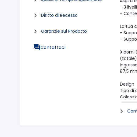
Aspira e
- 3 live
- Conte
Diritto di Recesso
La tua c
Garanzie sul Prodotto
- Suppo
- Suppo
Contattaci
Xiaomi 
(totale)
ingresso
87,5 m
Design
Tipo di
Colore 
Forma 
Prestaz
Cont
Capacit
Lavagg
Capacit
Funzio