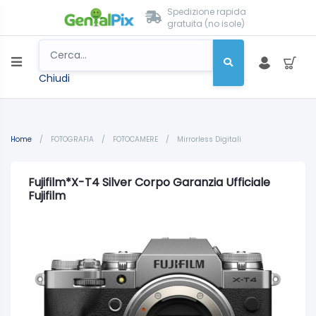
Spedizione rapida
gratuita (no isole)
Chiudi
Home
/
FOTOGRAFIA
/
FOTOCAMERE
/
Mirrorless Digitali
Fujifilm*X-T4 Silver Corpo Garanzia Ufficiale
Fujifilm