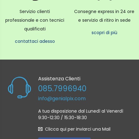
Circa 526g (escluse batteria e scheda di memoria
SD)
Servizio clienti
Consegne express in 24 ore
Ambiente di utilizzo Temperatura Operativa -10°C -
professionale e con tecnici
e servizio di ritiro in sede
+40°C
qualificati
Umidità Operativa 10% - 80% (senza condensa)
scopri di più
Tempo di avvio Circa 0.39s
contattaci adesso
Accessori inclusi :Batteria al Li-ion NP-W235
Alimentatore AC
Spina alimentatore
Cavo USB
Adattatore cuffie USB Type-C
Tracolla
Assistenza Clienti
Tappo corpo macchina
085.7996940
Copertura slitta contatto caldo
Tappo connettore Vertical Grip
info@genialpix.com
Sportello vano slot schede di memoria
Tappo contatto Sync
A tua disposizione dal Lunedì al Venerdì
Manuale utente
9:30-12:30 / 15:30-18:30
Altre informazione tecniche reperibili sul sito della
casa madre
Clicca qui per inviarci una Mail