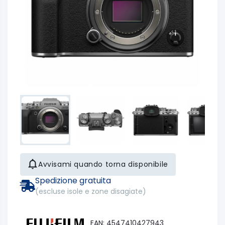
Avvisami quando torna disponibile
Spedizione gratuita
(escluse isole e zone disagiate)
EAN: 4547410427943