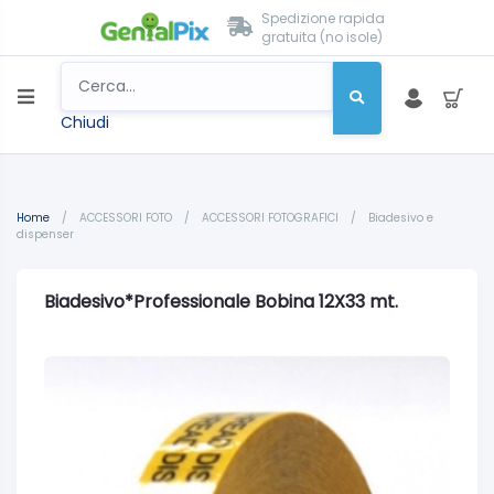
Spedizione rapida
gratuita (no isole)
Chiudi
Home
/
ACCESSORI FOTO
/
ACCESSORI FOTOGRAFICI
/
Biadesivo e
dispenser
Biadesivo*Professionale Bobina 12X33 mt.