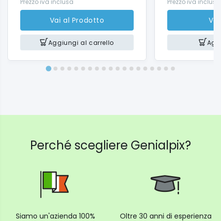
Prezzo iva inclusa
Prezzo iva inclusa
Vai al Prodotto
Vai
Aggiungi al carrello
Aggi
Perché scegliere Genialpix?
Siamo un'azienda 100%
Oltre 30 anni di esperienza