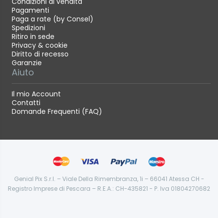
Condizioni di vendita
Pagamenti
Paga a rate (by Consel)
Spedizioni
Ritiro in sede
Privacy & cookie
Diritto di recesso
Garanzie
Aiuto
Il mio Account
Contatti
Domande Frequenti (FAQ)
Genial Pix S.r.l. – Viale Della Rimembranza, 1i – 66041 Atessa CH -
Registro Imprese di Pescara – R.E.A.: CH-435821 - P. Iva 01804270682