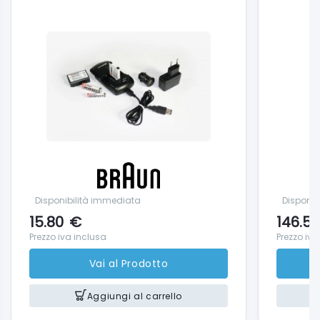
Disponibilità immediata
Disponib
15.80
€
146.50
Prezzo iva inclusa
Prezzo iva
Vai al Prodotto
Aggiungi al carrello