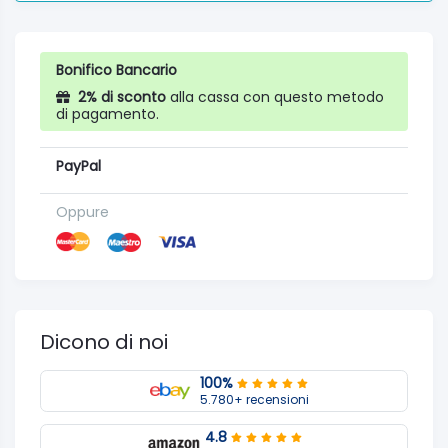
Bonifico Bancario
2% di sconto
alla cassa con questo metodo
di pagamento.
PayPal
Oppure
Dicono di noi
100%
5.780+ recensioni
4.8