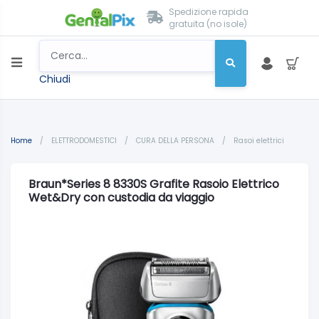
Spedizione rapida
gratuita (no isole)
Chiudi
Home
/
ELETTRODOMESTICI
/
CURA DELLA PERSONA
/
Rasoi elettrici
Braun*Series 8 8330S Grafite Rasoio Elettrico
Wet&Dry con custodia da viaggio