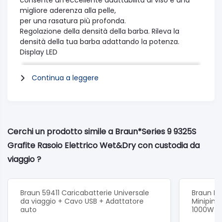
consente un’eccellente adattabilità al viso e una
migliore aderenza alla pelle,
per una rasatura più profonda.
Regolazione della densità della barba. Rileva la
densità della tua barba adattando la potenza.
Display LED
Tutte le informazioni in un’unica vista: l’accurato
display LED mostra lo stato della batteria,
Continua a leggere
il livello di igiene e l’indicatore del bloccaggio di
sicurezza.
Rifinitore rivestito in titanio
Il Titanio è un metallo estremamente robusto e
resistente alla corrosione. Inoltre, ha decisamente
Cerchi un prodotto simile a Braun*Series 9 9325S
un bell’aspetto.
Grafite Rasoio Elettrico Wet&Dry con custodia da
È per questo che Braun lo impiega come
rivestimento per i pettini radenti.
viaggio ?
Rifinitore di precisione
Il rifinitore di precisione integrato, delicato sulla pelle,
scorre dal retro del rasoio per modellare con
Braun 59411 Caricabatterie Universale
Braun M
maggiore precisione le basette.
da viaggio + Cavo USB + Adattatore
Minipime
Precision Head lock
auto
1000W
Blocco testina di precisione