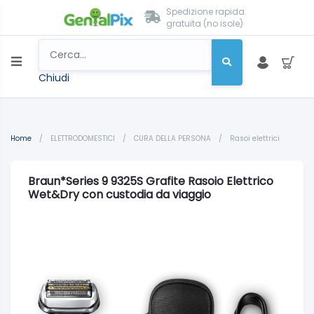
Spedizione rapida
gratuita (no isole)
Chiudi
Home
/
ELETTRODOMESTICI
/
CURA DELLA PERSONA
/
Rasoi elettrici
Braun*Series 9 9325S Grafite Rasoio Elettrico
Wet&Dry con custodia da viaggio