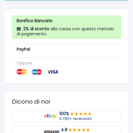
Bonifico Bancario
2% di sconto
alla cassa con questo metodo
di pagamento.
PayPal
Oppure
Dicono di noi
100%
5.780+ recensioni
4.8