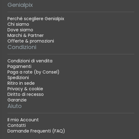
Genialpix
EOS 250D Body, White
Perché scegliere Genialpix
Obiettivo EF-S 18-55mm f/4-5.6 IS STM
Chi siamo
Dove siamo
Oculare Ef
Marchi & Partner
Tappo per fotocamera R-F-3
Offerte & promozioni
Condizioni
Cinghia a tracolla EW-400D-N
Batteria LP-E17
Condizioni di vendita
Coperchio batteria
Pagamenti
Paga a rate (by Consel)
Carica batterie LC-E17E
Spedizioni
Cavo di alimentazione
Ritiro in sede
Privacy & cookie
Manuale dell'utente
Diritto di recesso
Garanzie
Aiuto
Il mio Account
Contatti
Domande Frequenti (FAQ)