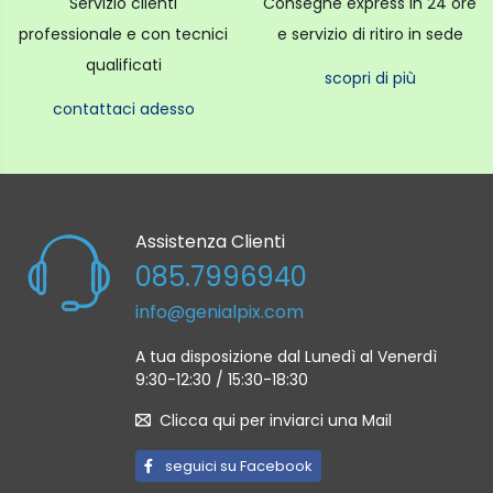
Servizio clienti
Consegne express in 24 ore
Bluetooth². Con l'app Canon Camera Connect, puoi
professionale e con tecnici
e servizio di ritiro in sede
controllare la fotocamera in modalità wireless
qualificati
scopri di più
Specifiche
contattaci adesso
Sensore CMOS APS-C da 24.1 Megapixel -
Immagini stupende, ricchissime di particolari
DIGIC 8 - Prestazioni eccezionali, anche in
Assistenza Clienti
condizioni di scarsa illuminazione
085.7996940
Video 4K - Realizza filmati di qualità eccezionale
info@genialpix.com
Tecnologia Dual Pixel CMOS AF - Messa a fuoco
rapida e sicura con Live View
A tua disposizione dal Lunedì al Venerdì
9:30-12:30 / 15:30-18:30
Wi-Fi e Bluetooth® - Connettività wireless
Mirino ottico - Per una visione naturale
Clicca qui per inviarci una Mail
seguici su Facebook
Contenuto della confezione