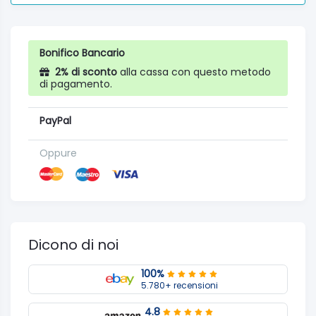
Bonifico Bancario
2% di sconto
alla cassa con questo metodo
di pagamento.
PayPal
Oppure
Dicono di noi
100%
5.780+ recensioni
4.8