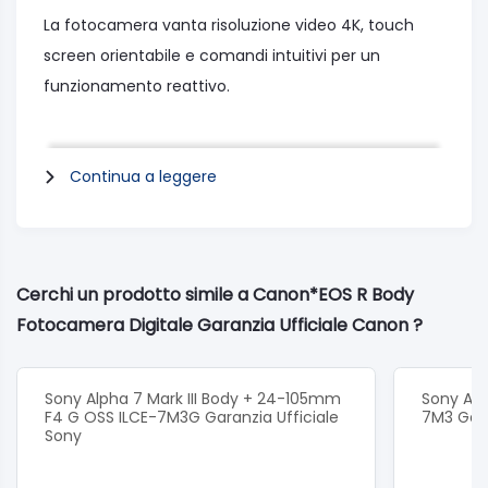
La fotocamera vanta risoluzione video 4K, touch
screen orientabile e comandi intuitivi per un
funzionamento reattivo.
Canon EOS R è una fotocamera ad ottica
Continua a leggere
intercambiabile compatibile con i nuovi obiettivi RF,
progettati per funzionare a una distanza ottimale
dal sensore full-frame.
La combinazione tra elevate performance ottiche e
Cerchi un prodotto simile a Canon*EOS R Body
un innesto all'avanguardia dà vita a una
Fotocamera Digitale Garanzia Ufficiale Canon ?
fotocamera
innovativa che si spinge oltre le frontiere della
fotografia e delle riprese cinematografiche.
Sony Alpha 7 Mark III Body + 24-105mm
Sony Alph
F4 G OSS ILCE-7M3G Garanzia Ufficiale
7M3 Gara
Sensore Immagine:CMOS da 36 x 24 mm
Sony
Pixel effettivi :Circa 30.3 megapixel
Pulizia sensore :Sistema integrato di pulizia EOS