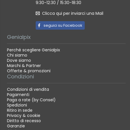
9:30-12:30 / 15:30-18:30
Velocità :30 - 1/8000 sec (incrementi di 1/2 o 1/3 di
Clicca qui per inviarci una Mail
stop), Posa (gamma di velocità dell'otturatore
completa. la disponibilità varia in base alle modalità
seguici su Facebook
di scatto).
Genialpix
Scatto otturatore :Scatto elettromagnetico a
sfioramento;
Perché scegliere Genialpix
Chi siamo
Bilnaciamento del bianco: Automatico con sensore
Dove siamo
d'immagine
Marchi & Partner
Offerte & promozioni
Condizioni
Impostazioni
AWB (priorità ambiente/priorità bianco), Luce
Condizioni di vendita
Pagamenti
diurna, Ombra, Nuvoloso, Tungsteno, Fluorescente,
Paga a rate (by Consel)
Flash, Personalizzato, Temperatura colore
Spedizioni
Ritiro in sede
Compensazione bilanciamento del bianco:
Privacy & cookie
1. Blu/Ambra +/-9
Diritto di recesso
Garanzie
2. Magenta/Verde +/-9