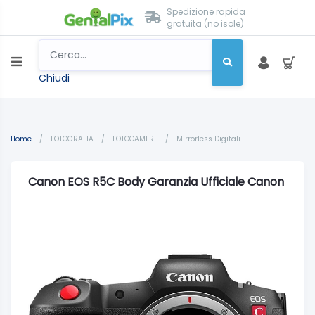
Spedizione rapida
gratuita (no isole)
Chiudi
Home
/
FOTOGRAFIA
/
FOTOCAMERE
/
Mirrorless Digitali
Canon EOS R5C Body Garanzia Ufficiale Canon