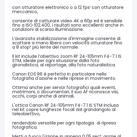
con otturatore elettronico o a 12 fps¹ con otturatore
meccanico,
consente di catturare video 4K a 60p ed è sensibile
fino a ISO 102.400, i risultati sono eccellenti anche in
condizioni di scarsa illuminazione.
L’avanzata stabilizzazione d'immagine consente di
scattare a mano libera con velocità otturatore fino
a 8 stop² più lente del normale.
Il kit include l’obiettivo zoom RF 24-105mm F4-7.1 IS
STM, ideale per ogni situazione dalla foto
gironalistica, al reportage, alla foto naturalisitica.
Canon EOS R6 è perfetta in particolare nella
fotografia d'azione e nelle riprese in movimento.
Ottima anche per servizi fotografici quali eventi,
matrimoni, o documentari, il suo Af riconosce visi,
occhi, corpi anche di animali.
L'ottica Canon RF 24-105mm F4-7.1 IS STM inclusa
nel kit copre lunghezze focali dal grandangolo al
teleobiettivo,
rendendolo versatile per ogni tipologia di ripresa
fotografica.
Metti a fuoco l'azione in appena 0,05 sec³, grazie al