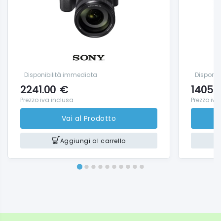
Carica batteria LC-E6E
Batteria LP-E6NH
Coperchio batteria
Copriobiettivo E-67II
Tappo antipolvere
Disponibilità immediata
Disponib
RFCavo CA
2241.00
€
1405.
Kit manuale dell'utente
Prezzo iva inclusa
Prezzo iva
Vai al Prodotto
Aggiungi al carrello