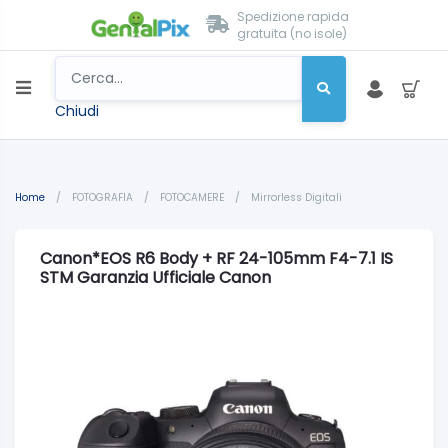
Spedizione rapida
gratuita (no isole)
Chiudi
Home
/
FOTOGRAFIA
/
FOTOCAMERE
/
Mirrorless Digitali
Canon*EOS R6 Body + RF 24-105mm F4-7.1 IS
STM Garanzia Ufficiale Canon