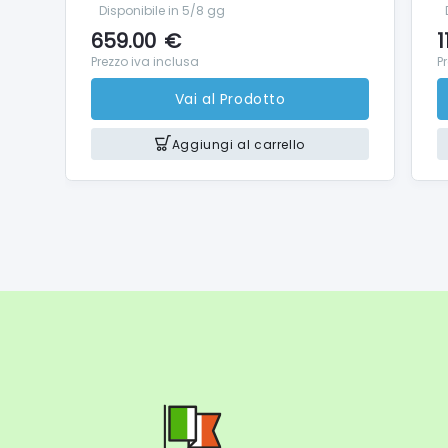
Stampa,
Disponibile in 5/8 gg
(Android
659.00
€
1
Prezzo iva inclusa
P
Vai al Prodotto
Ottieni 
scambio 
Aggiungi al carrello
Peso
Circa 11
Dimensio
Circa 3
Circa 3