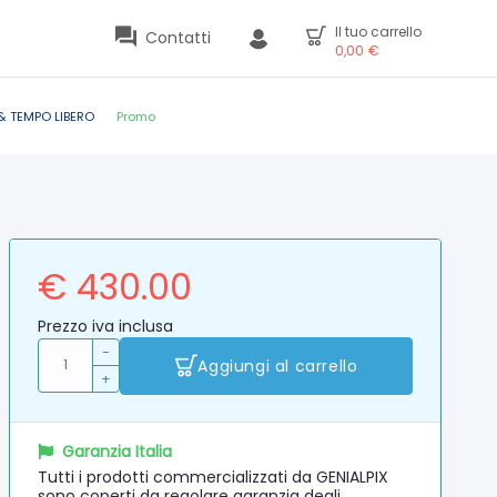
Il tuo carrello
Contatti
0,00
€
& TEMPO LIBERO
Promo
€ 430.00
Prezzo iva inclusa
-
Aggiungi al carrello
+
Garanzia Italia
Tutti i prodotti commercializzati da GENIALPIX
sono coperti da regolare garanzia degli