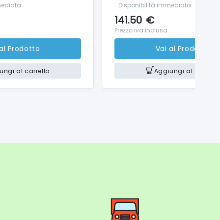
 Compatibile con Apple AirPrint (iOS) e Mopria®
mediata
Disponibilità immediata
141.50
€
Prezzo iva inclusa
 al Prodotto
Vai al Prodotto
per la crittografia TLS1.3, che garantisce uno
 difenderti dalle minacce più recenti.
ungi al carrello
Aggiungi al carrello