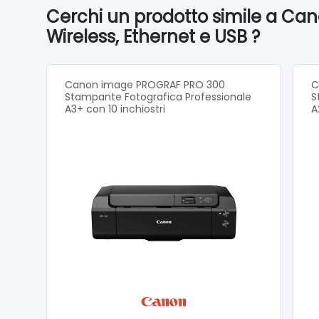
flacone 
Cerchi un prodotto simile a C
Produci
Wireless, Ethernet e USB ?
Stampa d
velocità
Canon image PROGRAF PRO 300
C
Stampante Fotografica Professionale
S
funzioni
A3+ con 10 inchiostri
A
Produci
Compat
Semplifi
cm e all
Massima
Riduci g
scansion
di inatti