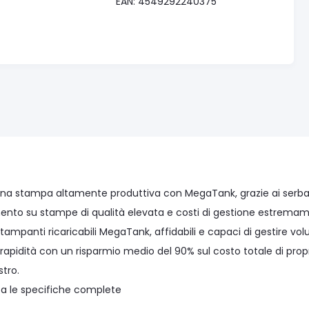
EAN: 4549292240375
na stampa altamente produttiva con MegaTank, grazie ai serbatoi 
ento su stampe di qualità elevata e costi di gestione estremame
tampanti ricaricabili MegaTank, affidabili e capaci di gestire vol
 rapidità con un risparmio medio del 90% sul costo totale di prop
stro.
zza le specifiche complete