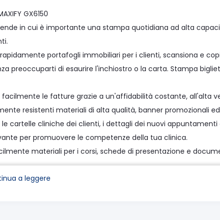
MAXIFY GX6150
ziende in cui è importante una stampa quotidiana ad alta capaci
ti.
 rapidamente portafogli immobiliari per i clienti, scansiona e co
nza preoccuparti di esaurire l'inchiostro o la carta. Stampa bigliett
acilmente le fatture grazie a un'affidabilità costante, all'alta 
ente resistenti materiali di alta qualità, banner promozionali ed
e cartelle cliniche dei clienti, i dettagli dei nuovi appuntament
vante per promuovere le competenze della tua clinica.
cilmente materiali per i corsi, schede di presentazione e docu
inua a leggere
i stampa contenuti
 costi di stampa con una resa di 14.0001 pagine da un set di flaco