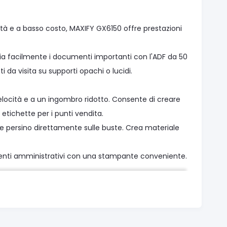
tà e a basso costo, MAXIFY GX6150 offre prestazioni
pia facilmente i documenti importanti con l'ADF da 50
i da visita su supporti opachi o lucidi.
velocità e a un ingombro ridotto. Consente di creare
 etichette per i punti vendita.
i e persino direttamente sulle buste. Crea materiale
menti amministrativi con una stampante conveniente.
ni d'inchiostro a colori o di 6.0001 pagine da un