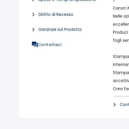

Canon 
Diritto di Recesso
Nelle a
eccellen
Garanzie sul Prodotto
Produci
fogli se
Contattaci
Stampa f
internam
Stampa l
accatti
Crea fa
Cont
Costi d
Riduci i