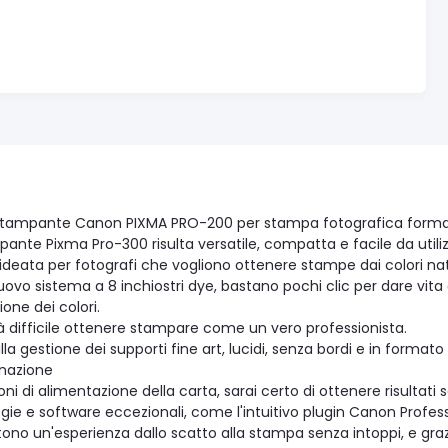
tampante Canon PIXMA PRO-200 per stampa fotografica forma
ante Pixma Pro-300 risulta versatile, compatta e facile da utiliz
 ideata per fotografi che vogliono ottenere stampe dai colori nat
uovo sistema a 8 inchiostri dye, bastano pochi clic per dare vita 
ione dei colori.
à difficile ottenere stampare come un vero professionista.
lla gestione dei supporti fine art, lucidi, senza bordi e in form
linazione
oni di alimentazione della carta, sarai certo di ottenere risultati
ie e software eccezionali, come l'intuitivo plugin Canon Profess
no un'esperienza dallo scatto alla stampa senza intoppi, e grazie