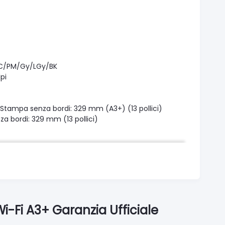
/PC/PM/Gy/LGy/BK
pi
, Stampa senza bordi: 329 mm (A3+) (13 pollici)
a bordi: 329 mm (13 pollici)
stro: 6,3 mm)
rt: ciascuno 25 mm
-Fi A3+ Garanzia Ufficiale
2×12
×594 mm