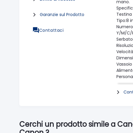
mano.
Specifi
Testina
Garanzie sul Prodotto
Tipo:8 i
Numero d
Contattaci
Y/M/C/P
Serbato
Risoluz
Velocità
Dimens
Vassoio 
Aliment
Persona
Area st
Margine
Cont
Stampa
Margine
Margine
Margine
Formato
Cerchi un prodotto simile a Can
Vassoio
Canon ?
L(3,5"×