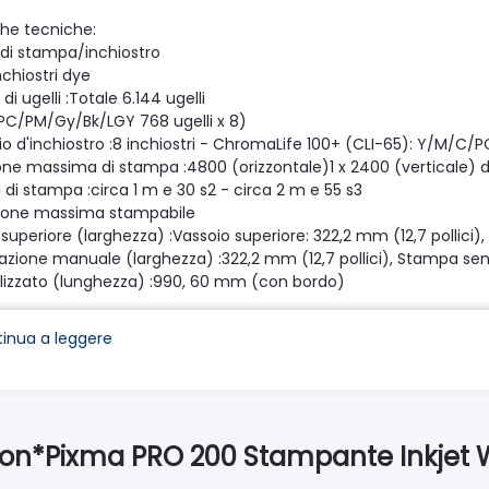
che tecniche:
 di stampa/inchiostro
nchiostri dye
i ugelli :Totale 6.144 ugelli
C/PM/Gy/Bk/LGY 768 ugelli x 8)
io d'inchiostro :8 inchiostri - ChromaLife 100+ (CLI-65): Y/M/C
ione massima di stampa :4800 (orizzontale)1 x 2400 (verticale) d
 di stampa :circa 1 m e 30 s2 - circa 2 m e 55 s3
ione massima stampabile
superiore (larghezza) :Vassoio superiore: 322,2 mm (12,7 pollici)
azione manuale (larghezza) :322,2 mm (12,7 pollici), Stampa senz
lizzato (lunghezza) :990, 60 mm (con bordo)
ampabile :Stampa senza bordi
 superiore/inferiore/destro/sinistro: ciascuno 0 mm
inua a leggere
 con bordo
 superiore: 3 mm, Margine inferiore: 5 mm/
 destro/sinistro: 3,4 mm ciascuno (LTR/LGL: sinistro: 6,4 mm, de
 superiore/inferiore/destro/sinistro consigliato per carta Fine A
 carta
on*Pixma PRO 200 Stampante Inkjet Wi
 superiore :A3+/A3/A4/A5/B4/B5/LTR/LGL/Ledger/Hagaki/7"×10"/1
5")/KG(4"x6")/2L(5"×7")/8"×10"/10"×12"/Quadrato(127 mm)/210