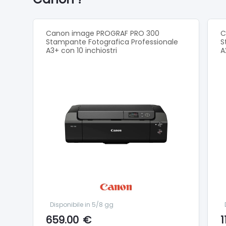
Dimensi
Buste (
Aliment
Canon image PROGRAF PRO 300
C
Stampante Fotografica Professionale
8"×10"/
S
A3+ con 10 inchiostri
A
Dimensi
Vassoio
Vassoio
Aliment
Vassoio
Vassoio
Carta c
Carta o
Aliment
Carta o
Configu
Vassoio
Disponibile in 5/8 gg
659.00
€
1