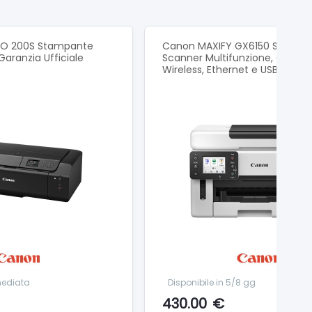
 da 127 mm a 990,6 mm)
RO 200S Stampante
Canon MAXIFY GX6150 Stampa
 Garanzia Ufficiale
Scanner Multifunzione, Conne
Wireless, Ethernet e USB
hezza da 254 mm a 990,6 mm)
inum (PT-101) = 10
ta 0,1～0,6 mm o inferiore
mediata
Disponibile in 5/8 gg
430.00
€