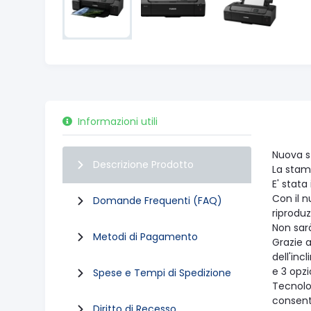
Informazioni utili
Nuova s
Descrizione Prodotto
La stamp
E' stata
Con il n
Domande Frequenti (FAQ)
riproduz
Non sar
Metodi di Pagamento
Grazie a
dell'inc
e 3 opzi
Spese e Tempi di Spedizione
Tecnolog
consento
Diritto di Recesso