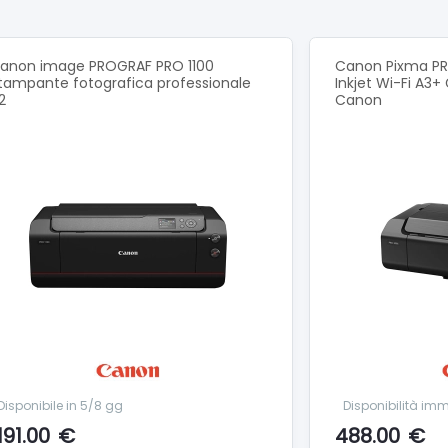
oni personalizzate (larghezza da 89 mm a 329 mm, lunghezza
DL, COM10)
azione manuale A3+/A3/A4/A5/B4/LTR/LGL/Ledger/12x12
anon image PROGRAF PRO 1100
Canon Pixma P
10"×12"/210×594 mm
tampante fotografica professionale
Inkjet Wi-Fi A3+
2
Canon
oni personalizzate (larghezza da 203,2 mm a 330,2 mm, lung
 multiuso 120 x 120 mm
 superiore Carta comune A4 = 100, carta fotografica A4 Pro Plat
azione manuale Carta fotografica Pro Platinum (PT-101) = 1
 multiuso :1 (Vassoio multiuso)
 superiore
omune: da 64 a 105 g/m2
riginale Canon (massimo): circa 380 g/m²
azione manuale
riginale Canon (massimo): circa 380 g/m2, oppure spessore car
razione di fabbrica circa 639 x 379 x 200 mm
 di uscita aperto/con ADF circa 639 x 837 x 416 mm
Disponibile in 5/8 gg
Disponibilità im
191.00
€
488.00
€