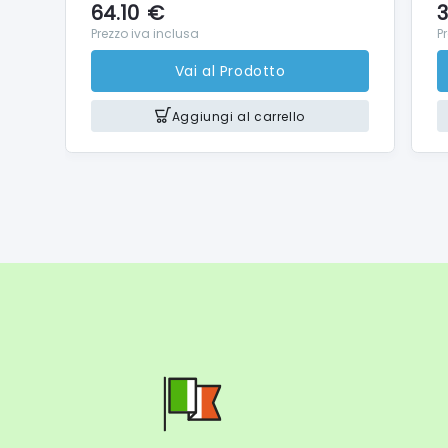
Cavo 
64.10
€
3
Manual
Prezzo iva inclusa
P
Vai al Prodotto
Specif
Aggiungi al carrello
Stampa 
Stampa 
Stampa 
Foto e 
16,7 mil
LCD da 
USB-C: 
Slot de