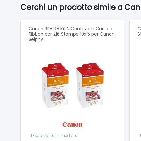
Stampa i
Cerchi un prodotto simile a Ca
disposi
Questa 
Canon RP-108 Kit 2 Confezioni Carta e
C
x 133 
Ribbon per 216 Stampe 10x15 per Canon
S
Selphy
Personal
grazie a
Stampan
integra
Ottieni
Conten
Stampan
Casset
Adatta
Disponibilità immediata