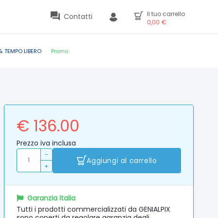
Il tuo carrello
Contatti
0,00
€
& TEMPO LIBERO
Promo
€ 136.00
Prezzo iva inclusa
-
Aggiungi al carrello
+
Garanzia Italia
Tutti i prodotti commercializzati da GENIALPIX
sono coperti da regolare garanzia degli