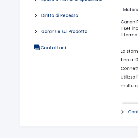
Materi
Diritto di Recesso
Canon R
Il set 
Garanzie sul Prodotto
Il forma
Contattaci
La stam
fino a 1
Connett
Utilizza
molto a
Vantag
Cont
Stampa v
fino a 1