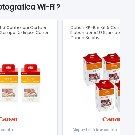
PHY Photo Layout e connettiti via Wi-Fi ad altri
tografica Wi-Fi ?
er, fotocamere e unità flash USB
on le sue dimensioni ridotte di appena 182,2 x 57,6
t 3 Confezioni Carta e
Canon RP-108 Kit 5 Confezioni
Stampe 10x15 per Canon
Ribbon per 540 Stampe 10x15 p
i QR e molto altro, e condividile con amici e familiari
Canon Selphy
zioni semplici e lettore di schede SD, SDHC e SDXC
ta capacità opzionale
mediata
Disponibilità immediata