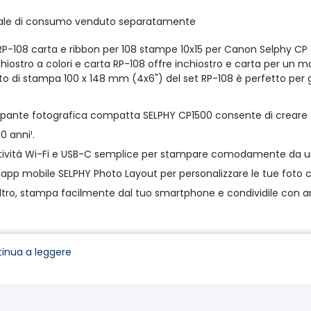
ale di consumo venduto separatamente
P-108 carta e ribbon per 108 stampe 10x15 per Canon Selphy CP
inchiostro a colori e carta RP-108 offre inchiostro e carta per u
to di stampa 100 x 148 mm (4x6") del set RP-108 è perfetto per gl
pante fotografica compatta SELPHY CP1500 consente di creare sta
00 anni¹.
ività Wi-Fi e USB-C semplice per stampare comodamente da un
 l'app mobile SELPHY Photo Layout per personalizzare le tue foto c
ltro, stampa facilmente dal tuo smartphone e condividile con ami
gi
inua a leggere
ivaci fotografie formato cartolina in soli 41 secondi² resistenti
00 anni¹