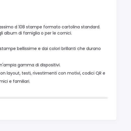
n massimo d 108 stampe formato cartolina standard.
i album di famiglia o per le cornici.
mpe bellissime e dai colori brillanti che durano
'ampia gamma di dispositivi.
on layout, testi, rivestimenti con motivi, codici QR e
ci e familiari.
 all'acqua, ai graffi e alle ditate, che possono durare