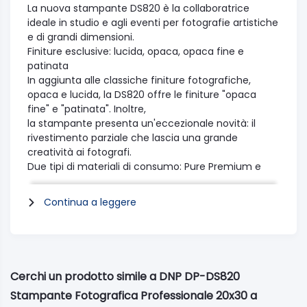
La nuova stampante DS820 è la collaboratrice
ideale in studio e agli eventi per fotografie artistiche
e di grandi dimensioni.
Finiture esclusive: lucida, opaca, opaca fine e
patinata
In aggiunta alle classiche finiture fotografiche,
opaca e lucida, la DS820 offre le finiture "opaca
fine" e "patinata". Inoltre,
la stampante presenta un'eccezionale novità: il
rivestimento parziale che lascia una grande
creatività ai fotografi.
Due tipi di materiali di consumo: Pure Premium e
Digital
Sono disponibili due tipi di supporti: Pure Premium
Continua a leggere
Digital e Standard Digital.
Grazie al maggiore livello di lucidità e all'output ad
alta densità, la carta Pure Premium Digital consente
di ottenere stampe di massima qualità per
soddisfare la domanda
Cerchi un prodotto simile a DNP DP-DS820
del mercato degli studi fotografici. La carta
Stampante Fotografica Professionale 20x30 a
Standard Digital è più economica senza rinunciare