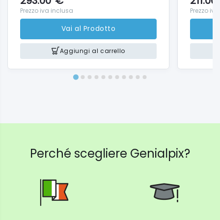
293.00
€
211.00
Prezzo iva inclusa
Prezzo iva
Vai al Prodotto
Aggiungi al carrello
Perché scegliere Genialpix?