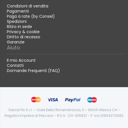
Condizioni di vendita
Pagamenti
Paga a rate (by Consel)
Spedizioni
Ritiro in sede
Privacy & cookie
Diritto di recesso
Garanzie
Aiuto
Il mio Account
Contatti
Domande Frequenti (FAQ)
Genial Pix S.r.l. – Viale Della Rimembranza, 1i – 66041 Atessa CH -
Registro Imprese di Pescara – R.E.A.: CH-435821 - P. Iva 01804270682