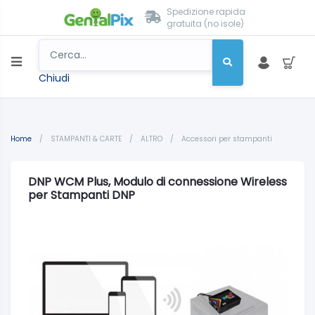
Spedizione rapida
gratuita (no isole)
Chiudi
Home
/
STAMPANTI & CARTE
/
ALTRO
/
Accessori per stampanti
DNP WCM Plus, Modulo di connessione Wireless
per Stampanti DNP