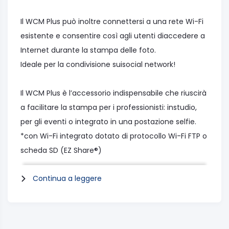
Il WCM Plus può inoltre connettersi a una rete Wi-Fi
esistente e consentire così agli utenti diaccedere a
Internet durante la stampa delle foto.
Ideale per la condivisione suisocial network!
Il WCM Plus è l’accessorio indispensabile che riuscirà
a facilitare la stampa per i professionisti: instudio,
per gli eventi o integrato in una postazione selfie.
*con Wi-Fi integrato dotato di protocollo Wi-Fi FTP o
scheda SD (EZ Share®)
Continua a leggere
▶ Per i rivenditori: il WCM Plus è un modulo pronto
all’uso intelligente.Identifica automaticamente la
stampante DNP e il tipo di materiale di consumo
inserito per proporre i formati fotografici disponibili