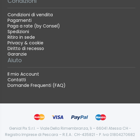
Condizioni
Condizioni di vendita
Pagamenti
Paga a rate (by Consel)
Spedizioni
Ritiro in sede
Privacy & cookie
Diritto di recesso
Garanzie
Aiuto
Il mio Account
Contatti
Domande Frequenti (FAQ)
Genial Pix S.r.l. – Viale Della Rimembranza, 1i – 66041 Atessa CH -
Registro Imprese di Pescara – R.E.A.: CH-435821 - P. Iva 01804270682